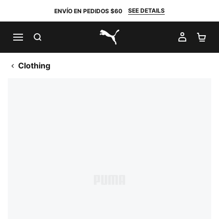
SEE DETAILS
ENVÍO EN PEDIDOS $60
BUSCAR
MI CUE
CA
PUMA.com
Clothing