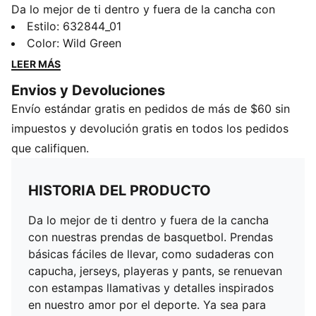
Da lo mejor de ti dentro y fuera de la cancha con
nuestras prendas de basquetbol. Prendas básicas
Estilo
:
632844_01
fáciles de llevar, como sudaderas con capucha,
Color
:
Wild Green
jerseys, playeras y pants, se renuevan con estampas
LEER MÁS
llamativas y detalles inspirados en nuestro amor por el
Envios y Devoluciones
deporte. Ya sea para calentar, para después del
Envío estándar gratis en pedidos de más de $60 sin
partido o para el día a día, estas prendas están
diseñadas para marcar la diferencia.
impuestos y devolución gratis en todos los pedidos
CARACTERÍSTICAS Y BENEFICIOS
que califiquen.
Fabricadas con al menos un 20 % de algodón
reciclado.
HISTORIA DEL PRODUCTO
DETALLES
Corte: holgado
Da lo mejor de ti dentro y fuera de la cancha
Material principal: tejido polar
con nuestras prendas de basquetbol. Prendas
Capucha
básicas fáciles de llevar, como sudaderas con
Mangas largas
capucha, jerseys, playeras y pants, se renuevan
Cierre: cremallera
con estampas llamativas y detalles inspirados
Largo: regular
en nuestro amor por el deporte. Ya sea para
Bolsillo canguro