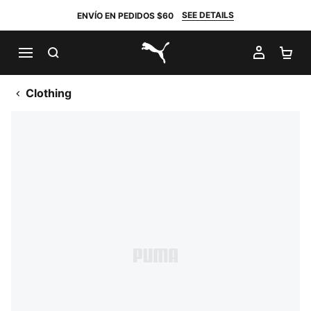
SEE DETAILS
ENVÍO EN PEDIDOS $60
BUSCAR
MI CUE
CA
PUMA.com
Clothing