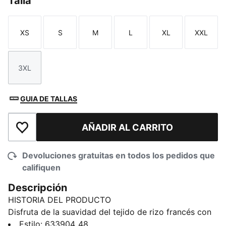
Talla
XS
S
M
L
XL
XXL
Talla
Talla
Talla
Talla
Talla
Talla
3XL
Talla
GUIA DE TALLAS
AÑADIR AL CARRITO
Añadir a la lista de deseos
Devoluciones gratuitas en todos los pedidos que
califiquen
Descripción
HISTORIA DEL PRODUCTO
Disfruta de la suavidad del tejido de rizo francés con
un corte holgado ideal para un estilo relajado. Los
Estilo
:
633904_48