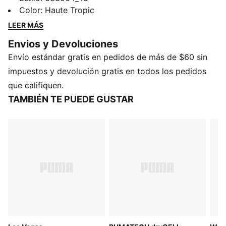
puños acanalados y la cintura ajustable añaden
Color
:
Haute Tropic
comodidad, mientras que la sutil marca PUMA le da un
LEER MÁS
toque atemporal. Ya sea que estés descansando o
Envios y Devoluciones
haciendo recados, estos pants le dan un toque
Envío estándar gratis en pedidos de más de $60 sin
moderno y natural a tu día.
CARACTERÍSTICAS Y BENEFICIOS
impuestos y devolución gratis en todos los pedidos
Producto fabricado con al menos un 20 % de
que califiquen.
materiales reciclados
TAMBIÉN TE PUEDE GUSTAR
DETALLES
Corte: holgado
Material principal: tejido de rizo francés
Cintura: Baja