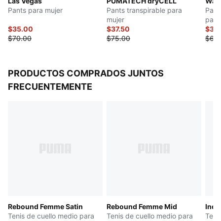
Las Vegas
PUMATECH dryCELL
Ward
Pants para mujer
Pants transpirable para
Pant
mujer
para
$35.00
$37.50
$30
$70.00
$75.00
$60
PRODUCTOS COMPRADOS JUNTOS
FRECUENTEMENTE
Rebound Femme Satin
Rebound Femme Mid
Indo
Tenis de cuello medio para
Tenis de cuello medio para
Teni