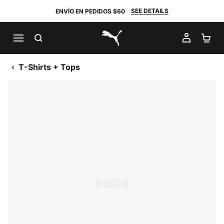
SEE DETAILS
ENVÍO EN PEDIDOS $60
BUSCAR
MI CUE
CA
PUMA.com
T-Shirts + Tops