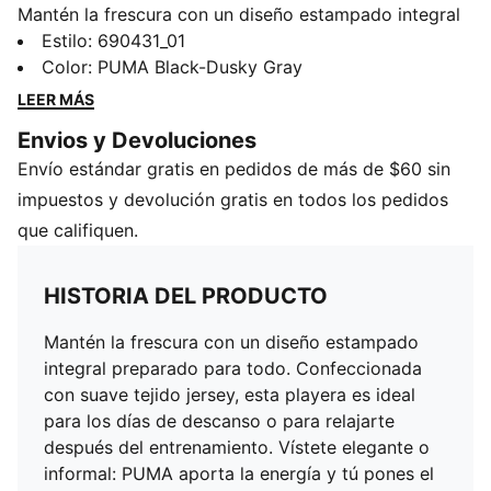
Mantén la frescura con un diseño estampado integral
preparado para todo. Confeccionada con suave tejido
Estilo
:
690431_01
jersey, esta playera es ideal para los días de descanso
Color
:
PUMA Black-Dusky Gray
o para relajarte después del entrenamiento. Vístete
LEER MÁS
elegante o informal: PUMA aporta la energía y tú
Envios y Devoluciones
pones el estilo. Estilo para todos los días, respaldado
Envío estándar gratis en pedidos de más de $60 sin
por la confianza icónica de PUMA.
DETALLES
impuestos y devolución gratis en todos los pedidos
Corte: Regular
que califiquen.
Material principal: Jersey simple
Cuello: Cuello
HISTORIA DEL PRODUCTO
Mangas cortas
Mantén la frescura con un diseño estampado
integral preparado para todo. Confeccionada
con suave tejido jersey, esta playera es ideal
para los días de descanso o para relajarte
después del entrenamiento. Vístete elegante o
informal: PUMA aporta la energía y tú pones el