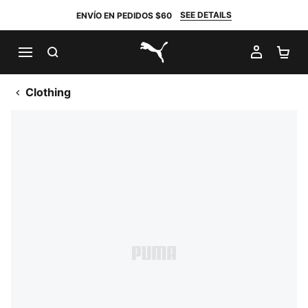
SEE DETAILS
ENVÍO EN PEDIDOS $60
BUSCAR
MI CUE
CA
PUMA.com
Clothing