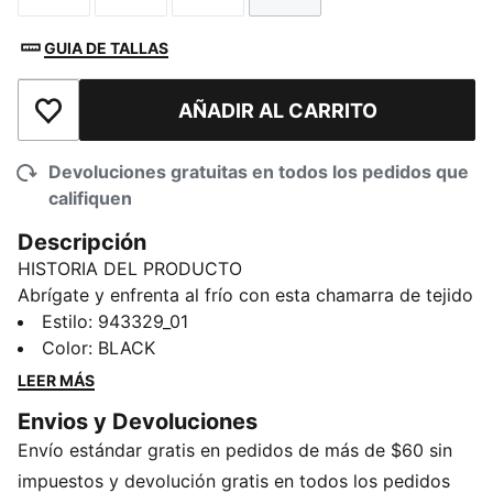
GUIA DE TALLAS
AÑADIR AL CARRITO
Añadir a la lista de deseos
Devoluciones gratuitas en todos los pedidos que
califiquen
Descripción
HISTORIA DEL PRODUCTO
Abrígate y enfrenta al frío con esta chamarra de tejido
polar. Diseñada para abrigar con un acabado de trama
Estilo
:
943329_01
que es todo rendimiento, es perfecta para aventuras
Color
:
BLACK
al aire libre o paseos casuales por la ciudad. La
LEER MÁS
energía clásica de PUMA, diseñada para mantenerte
Envios y Devoluciones
en movimiento.
Envío estándar gratis en pedidos de más de $60 sin
impuestos y devolución gratis en todos los pedidos