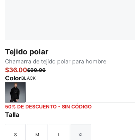
Tejido polar
Chamarra de tejido polar para hombre
$36.00
$90.00
Color
BLACK
BLACK
50% DE DESCUENTO - SIN CÓDIGO
Talla
S
M
L
XL
Talla
Talla
Talla
Talla