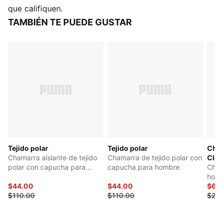
que califiquen.
TAMBIÉN TE PUEDE GUSTAR
Tejido polar
Tejido polar
Cha
Chamarra aislante de tejido
Chamarra de tejido polar con
Clo
polar con capucha para
capucha para hombre
Cham
hombre
hom
$44.00
$44.00
$64
$110.00
$110.00
$20