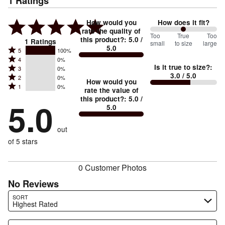
1
Ratings
How would you
How does it fit?
rate the quality of
100
Too
%
True
Too
this product?
:
5.0
/
1
Ratings
small
to size
large
5.0
between
Rated
5
100%
Rated
Too
4
0%
5
Is it true to size?
:
Rated
3
0%
4
small
stars
3.0
/ 5.0
Rated
2
0%
3
stars
How would you
by
and
Rated
1
0%
2
stars
rate the value of
by
100%
True
1
this product?
:
5.0
/
stars
by
5.0
0%
of
5.0
stars
to
by
0%
of
reviewers
by
size
0%
of
reviewers
out
0%
of
reviewers
of
of 5 stars
reviewers
reviewers
0 Customer Photos
No Reviews
Search reviews…
SORT
Highest Rated