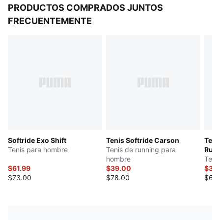
PRODUCTOS COMPRADOS JUNTOS
FRECUENTEMENTE
Softride Exo Shift
Tenis Softride Carson
Teni
Tenis para hombre
Tenis de running para
Runn
hombre
Teni
$61.99
$39.00
$39
$73.00
$78.00
$68