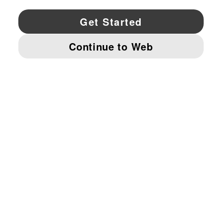
YouTube
Twitter
Pinterest
Instagram
Facebo
© PUMA NORTH AMERICA, INC.
IMPRINT AND LEGAL DATA