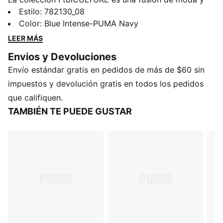
fútbol que celebra la herencia y el estilo atemporal del
Estilo
:
782130_08
club. Con diseños audaces y un enfoque en su rica
Color
:
Blue Intense-PUMA Navy
historia, esta colección une cultura, lealtad y
LEER MÁS
rendimiento. Llévala con orgullo y demuestra que tu
Envios y Devoluciones
conexión con los colores va más allá del campo.
Envío estándar gratis en pedidos de más de $60 sin
CARACTERÍSTICAS Y BENEFICIOS
Hecho con al menos un 20 % de algodón reciclado.
impuestos y devolución gratis en todos los pedidos
que califiquen.
TAMBIÉN TE PUEDE GUSTAR