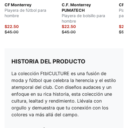
CF Monterrey
C.F. Monterrey
CF M
Playera de fútbol para
PUMATECH
Play
hombre
Playera de bolsillo para
para
hombre
$22.50
$22.50
$25
$45.00
$45.00
$50
HISTORIA DEL PRODUCTO
La colección FtblCULTURE es una fusión de
moda y fútbol que celebra la herencia y el estilo
atemporal del club. Con diseños audaces y un
enfoque en su rica historia, esta colección une
cultura, lealtad y rendimiento. Llévala con
orgullo y demuestra que tu conexión con los
colores va más allá del campo.