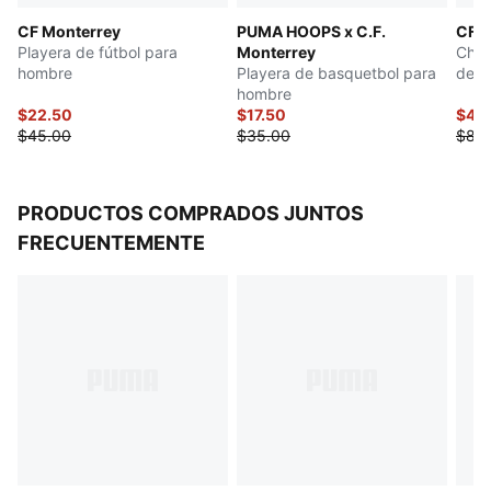
CF Monterrey
PUMA HOOPS x C.F.
CF M
Playera de fútbol para
Monterrey
Cham
hombre
Playera de basquetbol para
de f
hombre
$22.50
$17.50
$40
$45.00
$35.00
$80
PRODUCTOS COMPRADOS JUNTOS
FRECUENTEMENTE