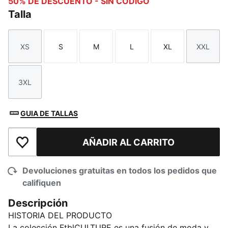
50% DE DESCUENTO - SIN CÓDIGO
Talla
XS
S
M
L
XL
XXL
Talla
Talla
Talla
Talla
Talla
Talla
3XL
Talla
GUIA DE TALLAS
AÑADIR AL CARRITO
Añadir a la lista de deseos
Devoluciones gratuitas en todos los pedidos que
califiquen
Descripción
HISTORIA DEL PRODUCTO
La colección FtblCULTURE es una fusión de moda y