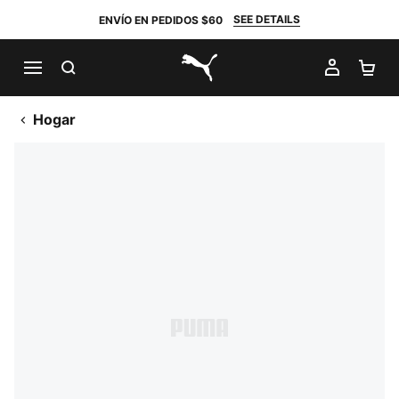
SEE DETAILS
ENVÍO EN PEDIDOS $60
BUSCAR
MI CUE
CA
PUMA.com
Hogar