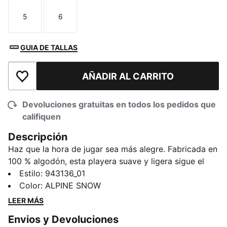
5
6
Talla
Talla
GUIA DE TALLAS
AÑADIR AL CARRITO
Añadir a la lista de deseos
Devoluciones gratuitas en todos los pedidos que
califiquen
Descripción
Haz que la hora de jugar sea más alegre. Fabricada en
100 % algodón, esta playera suave y ligera sigue el
ritmo de los pequeños aventureros durante los juegos
Estilo
:
943136_01
del patio y las salidas de fin de semana. Diseñada
Color
:
ALPINE SNOW
para divertirse y sonreír, es perfecta para el uso
LEER MÁS
diario. Ponle energía, ponle alegría, todo gracias al
Envios y Devoluciones
espíritu divertido de PUMA.