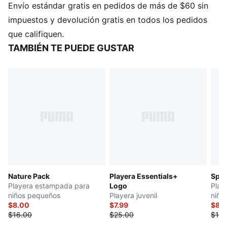
Envío estándar gratis en pedidos de más de $60 sin
impuestos y devolución gratis en todos los pedidos
que califiquen.
TAMBIÉN TE PUEDE GUSTAR
Nature Pack
Playera Essentials+
Spe
Playera estampada para
Logo
Play
niños pequeños
Playera juvenil
niño
$8.00
$7.99
$8.
$16.00
$25.00
$16.