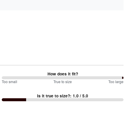
How does it fit?
200
Too small
%
True to size
Too large
between
Is it true to size?
:
1.0
/ 5.0
Too
small
and
True
to
size