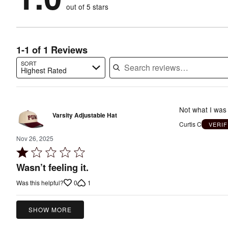
of
reviewers
out of 5 stars
100%
of
reviewers
of
reviewers
reviewers
1-1 of 1 Reviews
SORT
Highest Rated
Search reviews…
Not what I was 
Varsity Adjustable Hat
Curtis C
VERI
Nov 26, 2025
Rated
1
Wasn’t feeling it.
out
0
1
Was this helpful?
of
5
SHOW MORE