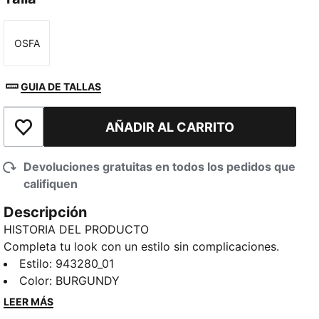
OSFA
Talla
GUIA DE TALLAS
AÑADIR AL CARRITO
Añadir a la lista de deseos
Devoluciones gratuitas en todos los pedidos que
califiquen
Descripción
HISTORIA DEL PRODUCTO
Completa tu look con un estilo sin complicaciones.
Confeccionada en algodón suave, esta gorra incluye
Estilo
:
943280_01
una correa ajustable para un calce personalizado y
Color
:
BURGUNDY
detalles clásicos en la visera curva. Perfecta para
LEER MÁS
días de gimnasio o salidas informales. Añade un