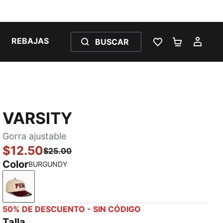
REBAJAS
BUSCAR
LISTA DE DESE
CARRITO 
MI C
VARSITY
Gorra ajustable
$12.50
$25.00
Color
BURGUNDY
BURGUNDY
50% DE DESCUENTO - SIN CÓDIGO
Talla