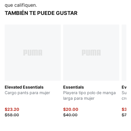
todo el día.
que califiquen.
CARACTERÍSTICAS Y BENEFICIOS
TAMBIÉN TE PUEDE GUSTAR
Producto fabricado con al menos un 30% de
materiales reciclados
DETALLES
Corte: cómodo
Material principal: Poliéster
Cintura: tiro alto
Bolsillos: bolsillo lateral
Elevated Essentials
Essentials
Evos
Cargo pants para mujer
Playera tipo polo de manga
Suda
larga para mujer
crem
$23.20
$20.00
$37.
$58.00
$40.00
$75.