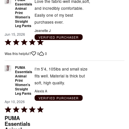
Love the fabric-well made,soft,
Essentials
and incredibly comfortable.
Animal
Print
Easily one of my best
Women's
Straight
purchases ever.
Leg Pants
Jeanette J
Jun 15, 2026
VERIFIED PURCHASER
Rated
5
0
0
Was this helpful?
out
of
PUMA
5
I'm 5'4, 105lbs and small size
Essentials
fits well. Material is thick but
Animal
Print
soft, high quality.
Women's
Straight
Alexis A
Leg Pants
VERIFIED PURCHASER
Apr 10, 2026
Rated
5
PUMA
out
Essentials