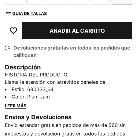
GUIA DE TALLAS
AÑADIR AL CARRITO
Añadir a la lista de deseos
Devoluciones gratuitas en todos los pedidos que
califiquen
Descripción
HISTORIA DEL PRODUCTO
Llama la atención con atrevidos paneles de
estampado animal y un ajuste cómodo que se mueve
Estilo
:
690333_64
contigo. Con cintura elástica y cordones externos
Color
:
Plum Jam
para un ajuste personalizado, además de bolsillos
LEER MÁS
laterales para guardar tus objetos personales.
Envios y Devoluciones
Perfectos para relajarse o para salidas informales,
Envío estándar gratis en pedidos de más de $60 sin
estos pants de pierna recta ofrecen un estilo sin
complicaciones. Energía PUMA atemporal, durante
impuestos y devolución gratis en todos los pedidos