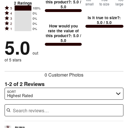
100
%
this product?
:
5.0
/
2
Ratings
small
to size
large
5.0
between
Rated
5
100%
Rated
Too
4
0%
5
Is it true to size?
:
Rated
3
0%
4
small
stars
5.0
/ 5.0
Rated
2
0%
3
stars
How would you
by
and
Rated
1
0%
2
stars
rate the value of
by
100%
True
1
this product?
:
5.0
/
stars
by
5.0
0%
of
5.0
stars
to
by
0%
of
reviewers
by
size
0%
of
reviewers
out
0%
of
reviewers
of
of 5 stars
reviewers
reviewers
0 Customer Photos
1-2 of 2 Reviews
Search reviews…
SORT
Highest Rated
PUMA