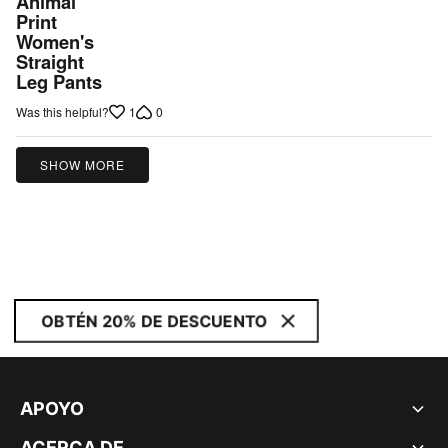
Animal
of
Print
5
Women's
Straight
Leg Pants
1
0
Was this helpful?
SHOW MORE
OBTÉN 20% DE DESCUENTO
APOYO
ACERCA DE