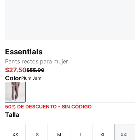
Essentials
Pants rectos para mujer
$27.50
$55.00
Color
Plum Jam
Plum Jam
50% DE DESCUENTO - SIN CÓDIGO
Talla
XS
S
M
L
XL
XXL
Talla
Talla
Talla
Talla
Talla
Talla