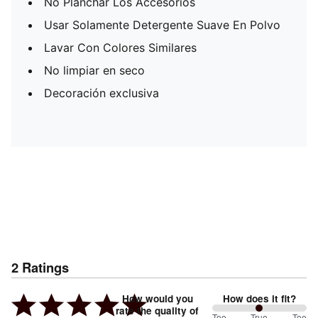
No Planchar Los Accesorios
Usar Solamente Detergente Suave En Polvo
Lavar Con Colores Similares
No limpiar en seco
Decoración exclusiva
2
Ratings
How would you
How does it fit?
rate the quality of
Too
True
Too