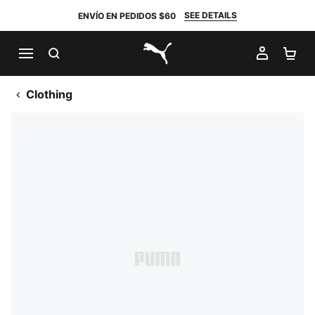
SEE DETAILS
ENVÍO EN PEDIDOS $60
BUSCAR
MI CUE
CA
PUMA.com
Clothing