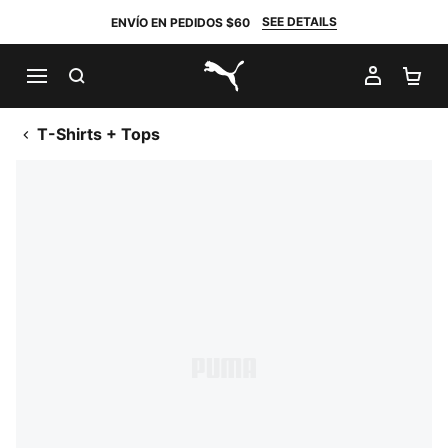
SEE DETAILS
ENVÍO EN PEDIDOS $60
BUSCAR
MI CUE
CA
PUMA.com
T-Shirts + Tops