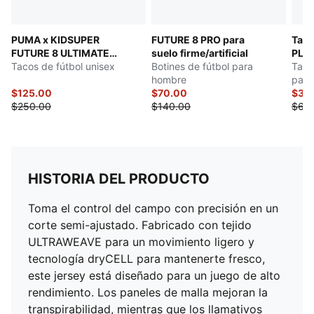
PUMA x KIDSUPER
FUTURE 8 PRO para
Taco
FUTURE 8 ULTIMATE
suelo firme/artificial
PLA
Suelo Firme
Tacos de fútbol unisex
Botines de fútbol para
Taco
hombre
para
$125.00
$70.00
firme
$30
$250.00
$140.00
$60
HISTORIA DEL PRODUCTO
Toma el control del campo con precisión en un
corte semi-ajustado. Fabricado con tejido
ULTRAWEAVE para un movimiento ligero y
tecnología dryCELL para mantenerte fresco,
este jersey está diseñado para un juego de alto
rendimiento. Los paneles de malla mejoran la
transpirabilidad, mientras que los llamativos