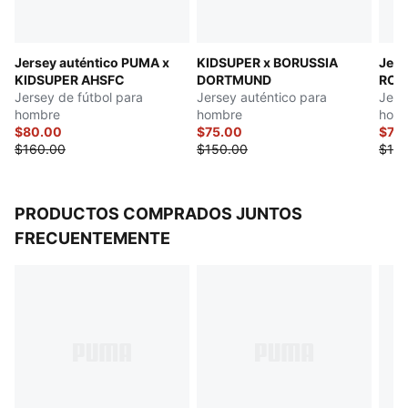
Jersey auténtico PUMA x
KIDSUPER x BORUSSIA
Jers
KIDSUPER AHSFC
DORTMUND
RCL 
Jersey de fútbol para
Jersey auténtico para
Jers
hombre
hombre
hom
$80.00
$75.00
$75
$160.00
$150.00
$150
PRODUCTOS COMPRADOS JUNTOS
FRECUENTEMENTE