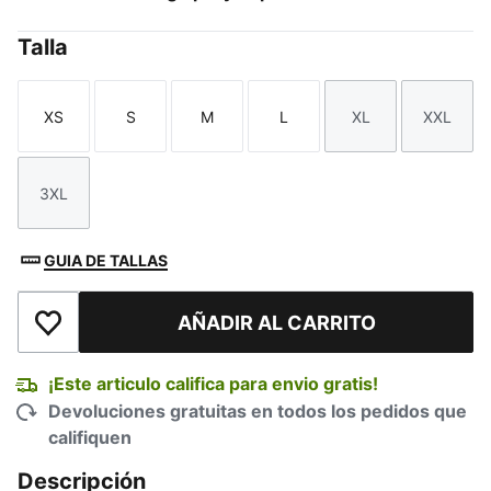
Talla
XS
S
M
L
XL
XXL
Talla
Talla
Talla
Talla
Talla
Talla
3XL
Talla
GUIA DE TALLAS
AÑADIR AL CARRITO
Añadir a la lista de deseos
¡Este articulo califica para envio gratis!
Devoluciones gratuitas en todos los pedidos que
califiquen
Descripción