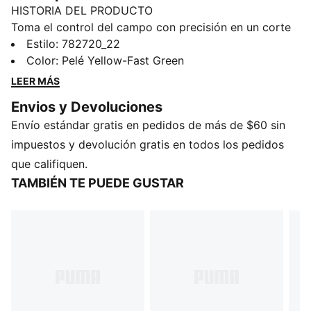
HISTORIA DEL PRODUCTO
Toma el control del campo con precisión en un corte
semi-ajustado. Fabricado con tejido ULTRAWEAVE
Estilo
:
782720_22
para un movimiento ligero y tecnología dryCELL para
Color
:
Pelé Yellow-Fast Green
mantenerte fresco, este jersey está diseñado para un
LEER MÁS
juego de alto rendimiento. Los paneles de malla
Envios y Devoluciones
mejoran la transpirabilidad, mientras que los
Envío estándar gratis en pedidos de más de $60 sin
llamativos logotipos del equipo te permiten mostrar tu
orgullo. Entrena, compite, domina: PUMA te da la
impuestos y devolución gratis en todos los pedidos
energía que necesitas.
que califiquen.
DETALLES
TAMBIÉN TE PUEDE GUSTAR
Corte: Entallado
Material principal: Entramado
Cuello: Cuello redondo
Manga corta