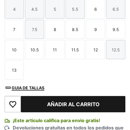
4
4.5
5
5.5
6
6.5
Talla
Talla
Talla
Talla
Talla
Talla
7
7.5
8
8.5
9
9.5
Talla
Talla
Talla
Talla
Talla
Talla
10
10.5
11
11.5
12
12.5
Talla
Talla
Talla
Talla
Talla
Talla
13
Talla
GUIA DE TALLAS
AÑADIR AL CARRITO
Añadir a la lista de deseos
¡Este articulo califica para envio gratis!
Devoluciones gratuitas en todos los pedidos que