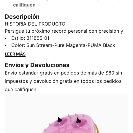
califiquen
Descripción
HISTORIA DEL PRODUCTO
Persigue tu próximo récord personal con precisión y
ligereza. Con amortiguación NITROFOAM™ ELITE y
Estilo
:
311855_01
una placa PWRPLATE de fibra de carbono para una
Color
:
Sun Stream-Pure Magenta-PUMA Black
propulsión explosiva, estos tacos de carreras están
LEER MÁS
listos para la pista. Diseñadas con un empeine
Envios y Devoluciones
transpirable que no irrita y un ajuste del talón
Envío estándar gratis en pedidos de más de $60 sin
bloqueado, átate estas puntas para ser imparable.
CARACTERÍSTICAS Y BENEFICIOS
impuestos y devolución gratis en todos los pedidos
NITROFOAM™ Elite: Tecnología de espuma de alto
que califiquen.
rendimiento que ofrece una capacidad de respuesta
excepcional en un diseño extremadamente ligero.
PWRPLATE: Placa de fibra de carbono diseñada para
estabilizar la entresuela y maximizar la transferencia
de energía
DETALLES