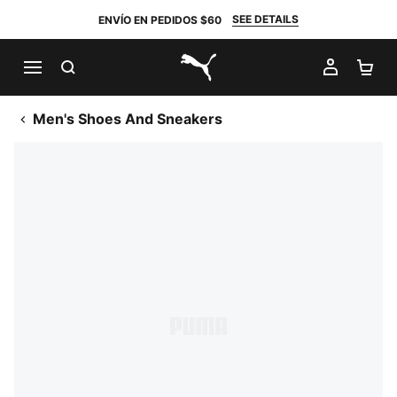
SEE DETAILS
ENVÍO EN PEDIDOS $60
BUSCAR
MI CUE
CA
PUMA.com
Men's Shoes And Sneakers