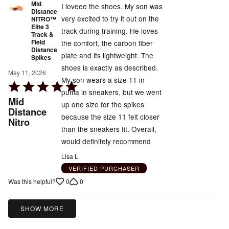
Mid
I loveee the shoes. My son was
Distance
very excited to try it out on the
NITRO™
Elite 3
track during training. He loves
Track &
Field
the comfort, the carbon fiber
Distance
plate and its lightweight. The
Spikes
shoes is exactly as described.
May 11, 2026
My son wears a size 11 in
Rated
puma in sneakers, but we went
5
Mid
up one size for the spikes
out
Distance
because the size 11 felt closer
Nitro
of
than the sneakers fit. Overall,
5
would definitely recommend
Lisa L
VERIFIED PURCHASER
0
0
Was this helpful?
SHOW MORE