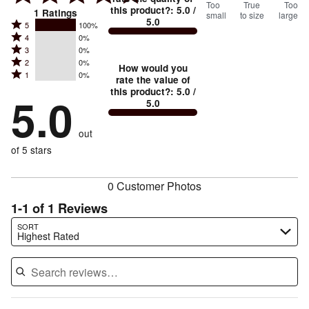
0
Too
%
True
Too
this product?
:
5.0
/
1
Ratings
small
to size
large
5.0
between
Rated
5
100%
Rated
Too
4
0%
5
Rated
3
0%
4
small
stars
Rated
2
0%
3
stars
How would you
by
and
Rated
1
0%
2
stars
rate the value of
by
100%
True
1
this product?
:
5.0
/
stars
by
5.0
0%
of
5.0
stars
to
by
0%
of
reviewers
by
size
0%
of
reviewers
out
0%
of
reviewers
of
of 5 stars
reviewers
reviewers
0 Customer Photos
1-1 of 1 Reviews
Search reviews…
SORT
Highest Rated