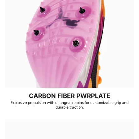
Ancho: Regular
Tipo de puntera: Redondeado
Ajuste: Cordones
Material principal del empeine: Textil
Tipo de superficie: pista
Peso del calzado: 145 g (talla UK8)
6 tachones intercambiables
Pronación: Neutral
CARBON FIBER PWRPLATE
Explosive propulsion with changeable pins for customizable grip and
durable traction.