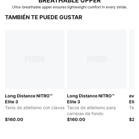
BREATHABLE UPPER
Ultra-breathable upper ensures lightweight comfort in every stride.
TAMBIÉN TE PUEDE GUSTAR
Long Distance NITRO™
Long Distance NITRO™
evoS
Elite 3
Elite 3
Elite
Tenis de atletismo con clavos
Tacos de atletismo para
Teni
carreras de fondo
$160.00
$160.00
$20