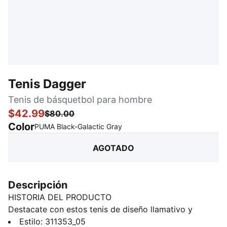
Tenis Dagger
Tenis de básquetbol para hombre
$42.99
$80.00
Color
:
agotado
PUMA Black-Galactic Gray
AGOTADO
Descripción
HISTORIA DEL PRODUCTO
Destacate con estos tenis de diseño llamativo y
progresista. Estos nuevos tenis de básquet cuentan
Estilo
:
311353_05