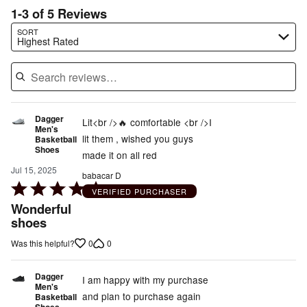
1-3 of 5 Reviews
Search reviews…
SORT
Highest Rated
Dagger
Lit<br />🔥 comfortable <br />I
Men's
lit them , wished you guys
Basketball
Shoes
made it on all red
Jul 15, 2025
babacar D
Rated
VERIFIED PURCHASER
5
Wonderful
out
shoes
of
0
0
Was this helpful?
5
Dagger
I am happy with my purchase
Men's
and plan to purchase again
Basketball
Shoes