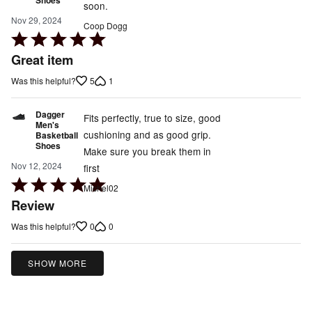
soon.
Nov 29, 2024
Coop Dogg
Rated
5
Great item
out
5
1
Was this helpful?
of
5
Dagger
Fits perfectly, true to size, good
Men's
cushioning and as good grip.
Basketball
Shoes
Make sure you break them in
Nov 12, 2024
first
Rated
Michel02
5
Review
out
0
0
Was this helpful?
of
5
SHOW MORE