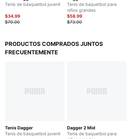
Tenis de básquetbol juvenil
Tenis de baquetbol para
Con la marca PUMA HOOPS
niños grandes
Detalles de la marca PUMA
$34.99
$58.99
$70.00
$73.00
PRODUCTOS COMPRADOS JUNTOS
FRECUENTEMENTE
Tenis Dagger
Dagger 2 Mid
Tenis de básquetbol juvenil
Tenis de baquetbol para