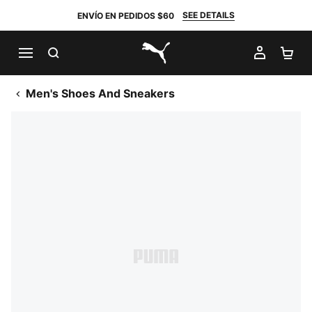
SEE DETAILS
ENVÍO EN PEDIDOS $60
BUSCAR
MI CUE
CA
PUMA.com
Men's Shoes And Sneakers