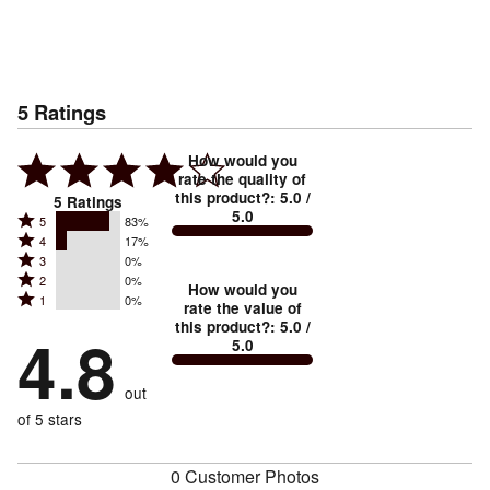
5
Ratings
How would you
rate the quality of
this product?
:
5.0
/
5
Ratings
5.0
Rated
5
83%
Rated
4
17%
5
Rated
3
0%
4
stars
Rated
2
0%
3
stars
How would you
by
Rated
1
0%
2
stars
rate the value of
by
83%
1
this product?
:
5.0
/
stars
by
4.8
17%
of
5.0
stars
by
0%
of
reviewers
by
0%
of
reviewers
out
0%
of
reviewers
of
of 5 stars
reviewers
reviewers
0 Customer Photos