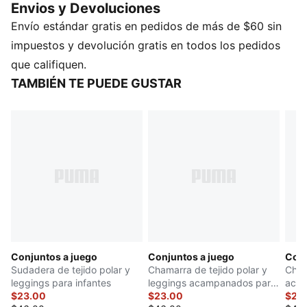
Envios y Devoluciones
libertad de movimiento. Acabado con la firma PUMA
Envío estándar gratis en pedidos de más de $60 sin
energy para tu pequeño campeón.
DETALLES
impuestos y devolución gratis en todos los pedidos
Cuello con cuello
que califiquen.
Mangas largas
TAMBIÉN TE PUEDE GUSTAR
Pantalón de pernera ancha
Material principal: Tejido polar de algodón
PUMA Infantil: Producto recomendado para niños
pequeños de 0 a 4 años
Conjuntos a juego
Conjuntos a juego
Conj
Sudadera de tejido polar y
Chamarra de tejido polar y
Cham
leggings para infantes
leggings acampanados para
acam
$23.00
infantes
$23.00
$23