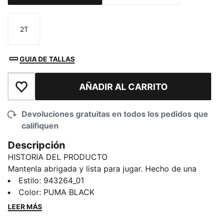
2T
Talla
GUIA DE TALLAS
AÑADIR AL CARRITO
Añadir a la lista de deseos
Devoluciones gratuitas en todos los pedidos que
califiquen
Descripción
HISTORIA DEL PRODUCTO
Mantenla abrigada y lista para jugar. Hecho de una
suave mezcla de algodón y poliéster, este conjunto de
Estilo
:
943264_01
dos piezas es perfecto para gatear, caminar y vivir
Color
:
PUMA BLACK
grandes aventuras. Ya sea para una salida familiar o la
LEER MÁS
hora de la siesta, lo importante es la comodidad y la