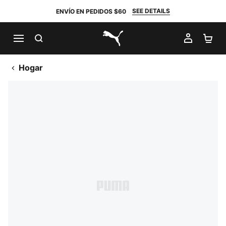
SEE DETAILS
ENVÍO EN PEDIDOS $60
BUSCAR
MI CUE
CA
PUMA.com
Hogar