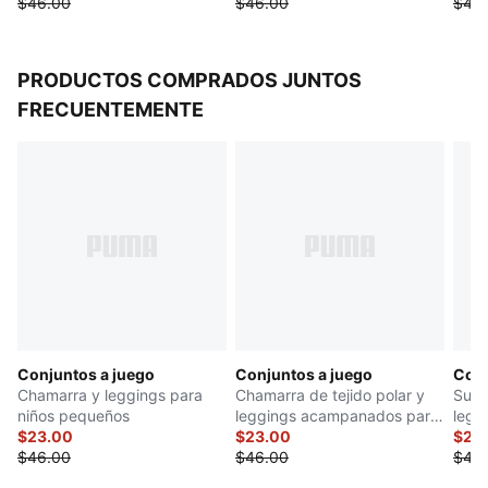
$46.00
$46.00
$46
PRODUCTOS COMPRADOS JUNTOS
FRECUENTEMENTE
Conjuntos a juego
Conjuntos a juego
Conj
Chamarra y leggings para
Chamarra de tejido polar y
Suda
niños pequeños
leggings acampanados para
legg
$23.00
infantes
$23.00
$23
$46.00
$46.00
$46