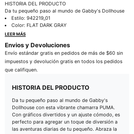
HISTORIA DEL PRODUCTO
Da tu pequeño paso al mundo de Gabby's Dollhouse
con esta vibrante chamarra PUMA. Con gráficos
Estilo
:
942219_01
divertidos y un ajuste cómodo, es perfecto para
Color
:
FLAT DARK GRAY
agregar un toque de diversión a las aventuras diarias
LEER MÁS
de tu pequeño. Abraza la alegría y deja que su
Envios y Devoluciones
personalidad brille en esta pieza imprescindible.
Envío estándar gratis en pedidos de más de $60 sin
DETALLES
Manga larga
impuestos y devolución gratis en todos los pedidos
Cierres de botones
que califiquen.
Detalles de la marca PUMA x GABBY'S DOLLHOUSE
Vellón de algodón
HISTORIA DEL PRODUCTO
Puños acanalados
PUMA para niños pequeños: Producto recomendado
Da tu pequeño paso al mundo de Gabby's
para bebés e infantes de 0 a 4 años
Dollhouse con esta vibrante chamarra PUMA.
Con gráficos divertidos y un ajuste cómodo, es
perfecto para agregar un toque de diversión a
las aventuras diarias de tu pequeño. Abraza la