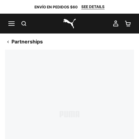
SEE DETAILS
ENVÍO EN PEDIDOS $60
BUSCAR
MI CUE
CA
PUMA.com
Partnerships