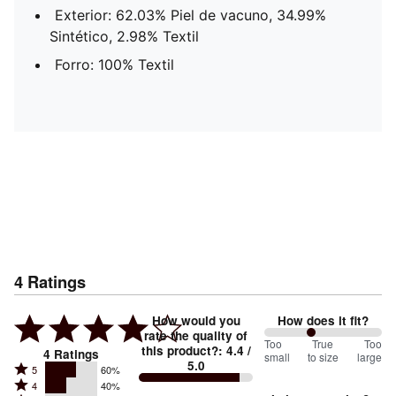
Exterior: 62.03% Piel de vacuno, 34.99%
Sintético, 2.98% Textil
Forro: 100% Textil
4
Ratings
How would you
How does it fit?
rate the quality of
80
Too
%
True
Too
this product?
:
4.4
/
4
Ratings
small
to size
large
5.0
between
Rated
5
60%
Rated
Too
4
40%
5