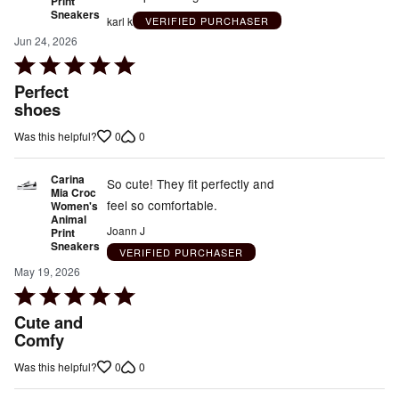
Print
Sneakers
karl k
VERIFIED PURCHASER
Jun 24, 2026
Rated
5
Perfect
out
shoes
of
0
0
Was this helpful?
5
Carina
So cute! They fit perfectly and
Mia Croc
feel so comfortable.
Women's
Animal
Joann J
Print
Sneakers
VERIFIED PURCHASER
May 19, 2026
Rated
5
Cute and
out
Comfy
of
0
0
Was this helpful?
5