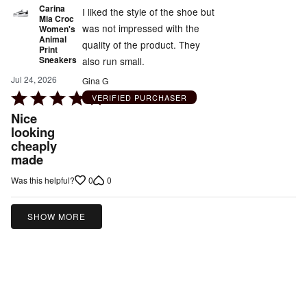
Carina
I liked the style of the shoe but
Mia Croc
was not impressed with the
Women's
Animal
quality of the product. They
Print
Sneakers
also run small.
Jul 24, 2026
Gina G
Rated
VERIFIED PURCHASER
4
Nice
out
looking
cheaply
of
made
5
0
0
Was this helpful?
SHOW MORE