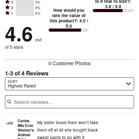
Is it true to size?
:
Rated
3
0%
4
small
stars
3.6
/ 5.0
Rated
2
0%
3
stars
How would you
by
and
Rated
1
0%
2
stars
rate the value of
by
60%
True
1
this product?
:
4.0
/
stars
by
4.6
40%
of
5.0
stars
to
by
0%
of
reviewers
by
size
0%
of
reviewers
out
0%
of
reviewers
of
of 5 stars
reviewers
reviewers
0 Customer Photos
1-3 of 4 Reviews
Search reviews…
SORT
Highest Rated
Carina
My sister loved them won't take
Mia Croc
them off at all she bought black
Women's
Animal
sweat pants to go with it