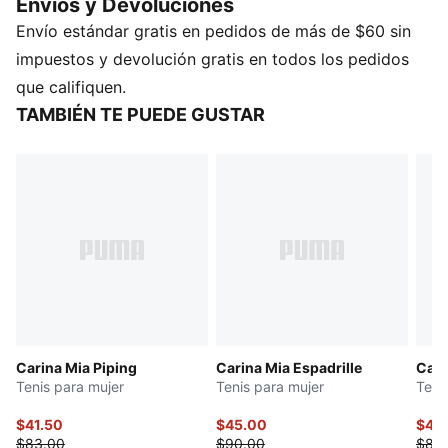
Envios y Devoluciones
salidas vespertinas, asegurándose de que lo hagas
Envío estándar gratis en pedidos de más de $60 sin
con un toque de estilo adicional.
CARACTERÍSTICAS Y VENTAJAS
impuestos y devolución gratis en todos los pedidos
SOFTFOAM+: Plantilla cómoda, diseñada con un talón
que califiquen.
extra grueso para proporcionar una amortiguación
TAMBIÉN TE PUEDE GUSTAR
suave
DETALLES
Ancho: Regular
Tipo de puntera: Redondeado
Cierre: Cordones
Material principal del empeine: Sintético
Tipo de talón: plataforma
Forro: Textil
Suela: Goma
Carina Mia Piping
Carina Mia Espadrille
Cari
Tenis para mujer
Tenis para mujer
Teni
$41.50
$45.00
$41.
$83.00
$90.00
$83