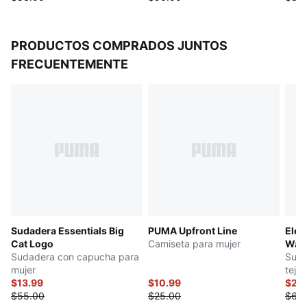
PRODUCTOS COMPRADOS JUNTOS
FRECUENTEMENTE
Sudadera Essentials Big
PUMA Upfront Line
Elev
Cat Logo
Camiseta para mujer
Was
Sudadera con capucha para
Suda
mujer
tejid
$13.99
$10.99
$26
$55.00
$25.00
$65