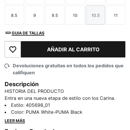
8.5
9
9.5
10
10.5
11
Talla
Talla
Talla
Talla
Talla
Talla
GUIA DE TALLAS
AÑADIR AL CARRITO
Añadir a la lista de deseos
Devoluciones gratuitas en todos los pedidos que
califiquen
Descripción
HISTORIA DEL PRODUCTO
Entra en una nueva etapa de estilo con los Carina.
Inspirados en la energía atemporal del tenis, estos
Estilo
:
405698_01
tenis aportan un aire fresco perfecto para el ajetreo
Color
:
PUMA White-PUMA Black
diario. Con su diseño sencillo y su encanto natural, te
LEER MÁS
acompañan desde las tareas matutinas hasta las