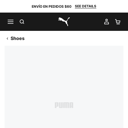
SEE DETAILS
ENVÍO EN PEDIDOS $60
BUSCAR
MI CUE
CA
PUMA.com
Shoes