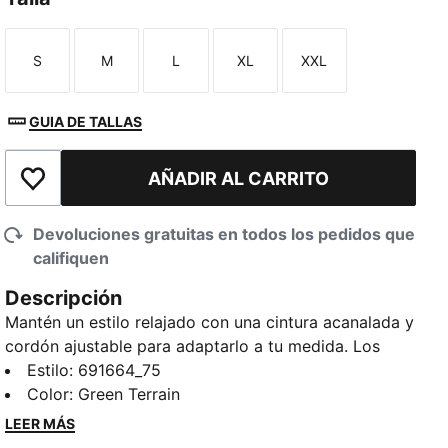
S
M
L
XL
XXL
Talla
Talla
Talla
Talla
Talla
GUIA DE TALLAS
AÑADIR AL CARRITO
Añadir a la lista de deseos
Devoluciones gratuitas en todos los pedidos que
califiquen
Descripción
Mantén un estilo relajado con una cintura acanalada y
cordón ajustable para adaptarlo a tu medida. Los
amplios bolsillos tipo cargo combinan funcionalidad y
Estilo
:
691664_75
estilo, ideales para guardar lo esencial sobre la
Color
:
Green Terrain
marcha. Ya sea para fines de semana relajados o para
LEER MÁS
hacer recados rápidos, PUMA ofrece una versatilidad