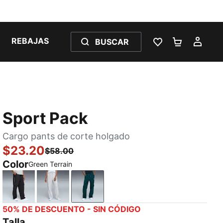
REBAJAS
BUSCAR
LISTA DE DESE
CARRITO 
MI C
Sport Pack
Cargo pants de corte holgado
$23.20
$58.00
Color
Green Terrain
PUMA Black
Silver Mist
Green Terrain
50% DE DESCUENTO - SIN CÓDIGO
Talla