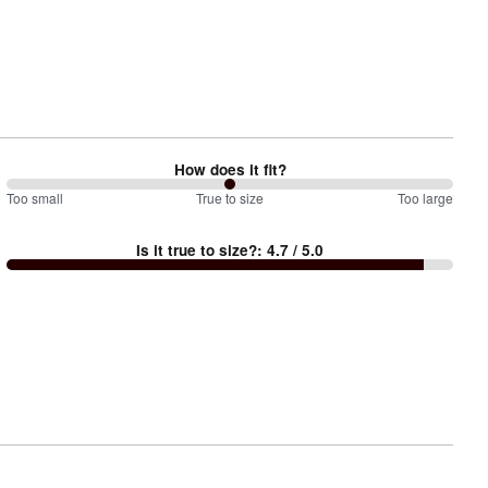
How does it fit?
100
Too small
%
True to size
Too large
between
Is it true to size?
:
4.7
/ 5.0
Too
small
and
True
to
size