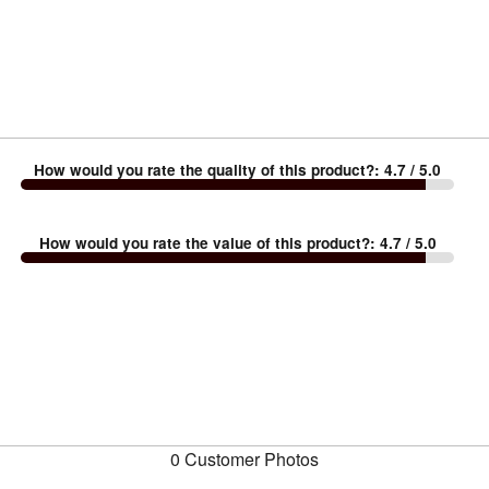
How would you rate the quality of this product?
:
4.7
/ 5.0
How would you rate the value of this product?
:
4.7
/ 5.0
0 Customer Photos