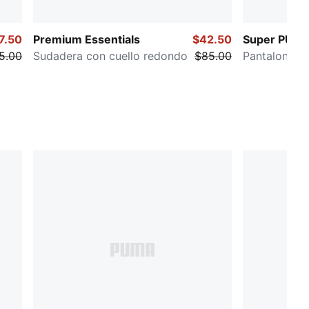
7.50
Premium Essentials
$42.50
Super PUM
5.00
Sudadera con cuello redondo
$85.00
Pantalones d