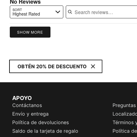
No Reviews
SORT
Highest Rated
Search reviews…
SHOW MORE
OBTÉN 20% DE DESCUENTO
APOYO
Contáctanos
Preguntas
Envío y entrega
Localizado
Política de devoluciones
Términos 
Saldo de la tarjeta de regalo
Política d