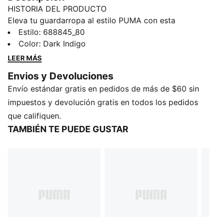
HISTORIA DEL PRODUCTO
Eleva tu guardarropa al estilo PUMA con esta
camiseta 100 % algodón. Los detalles de marca PUMA
Estilo
:
688845_80
le dan un toque moderno a cualquier look y el ajuste
Color
:
Dark Indigo
regular de esta camiseta la convierte en la opción
LEER MÁS
perfecta para un día de relajamiento.
Envios y Devoluciones
DETALLES
Envío estándar gratis en pedidos de más de $60 sin
100 % algodón
Ajuste regular
impuestos y devolución gratis en todos los pedidos
Cuello redondo
que califiquen.
Manga corta
TAMBIÉN TE PUEDE GUSTAR
Detalles de la marca PUMA