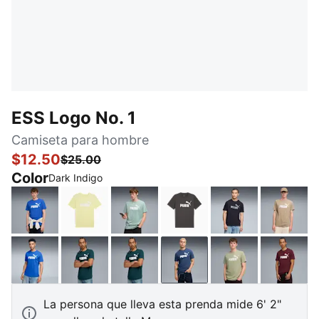
ESS Logo No. 1
Camiseta para hombre
$12.50
$25.00
Color
Dark Indigo
Mountain Blue
Gold Moon
Light Moss
Dusky Gray
PUMA Black
Ice Co
PUMA Team Royal
Wild Green
Green Terrain
Dark Indigo
Lux Army
Ruby 
La persona que lleva esta prenda mide 6' 2"