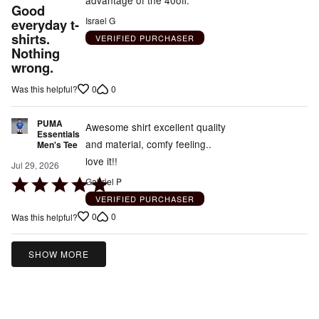
5
Good
out
Israel G
everyday t-
shirts.
of
VERIFIED PURCHASER
Nothing
5
wrong.
0
0
Was this helpful?
PUMA
Awesome shirt excellent quality
Essentials
and material, comfy feeling..
Men's Tee
love it!!
Jul 29, 2026
Rated
Gabriel P
5
VERIFIED PURCHASER
out
0
0
Was this helpful?
of
5
SHOW MORE