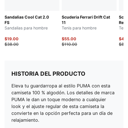
Sandalias Cool Cat 2.0
Scuderia Ferrari Drift Cat
Scud
FS
11
Rebo
Sandalias para hombre
Tenis para hombre
Teni
$19.00
$55.00
$42
$38.00
$110.00
$85
HISTORIA DEL PRODUCTO
Eleva tu guardarropa al estilo PUMA con esta
camiseta 100 % algodón. Los detalles de marca
PUMA le dan un toque moderno a cualquier
look y el ajuste regular de esta camiseta la
convierte en la opción perfecta para un día de
relajamiento.