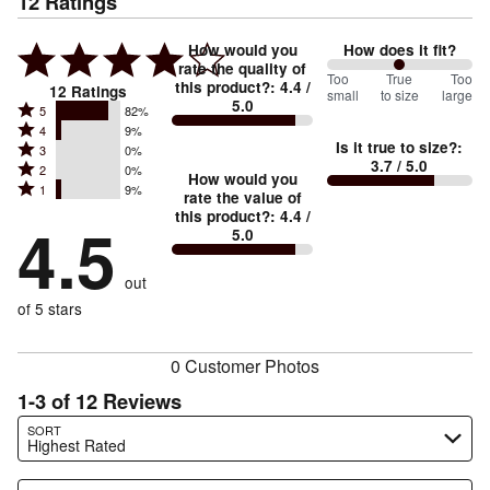
12
Ratings
How would you
How does it fit?
rate the quality of
100
Too
%
True
Too
this product?
:
4.4
/
12
Ratings
small
to size
large
5.0
between
Rated
5
82%
Rated
Too
4
9%
5
Is it true to size?
:
Rated
3
0%
4
small
stars
3.7
/ 5.0
Rated
2
0%
3
stars
How would you
by
and
Rated
1
9%
2
stars
rate the value of
by
82%
True
1
this product?
:
4.4
/
stars
by
4.5
9%
of
5.0
stars
to
by
0%
of
reviewers
by
size
0%
of
reviewers
out
9%
of
reviewers
of
of 5 stars
reviewers
reviewers
0 Customer Photos
1-3 of 12 Reviews
Search reviews…
SORT
Highest Rated