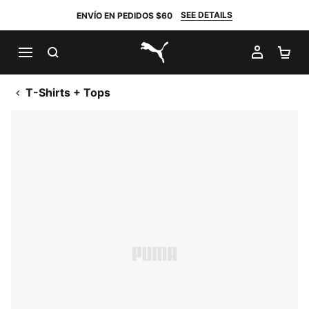
SEE DETAILS
ENVÍO EN PEDIDOS $60
BUSCAR
MI CUE
CA
PUMA.com
T-Shirts + Tops