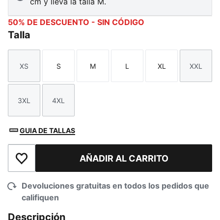
cm y lleva la talla M.
50% DE DESCUENTO - SIN CÓDIGO
Talla
XS
S
M
L
XL
XXL
Talla
Talla
Talla
Talla
Talla
Talla
3XL
4XL
Talla
Talla
GUIA DE TALLAS
AÑADIR AL CARRITO
Añadir a la lista de deseos
Devoluciones gratuitas en todos los pedidos que
califiquen
Descripción