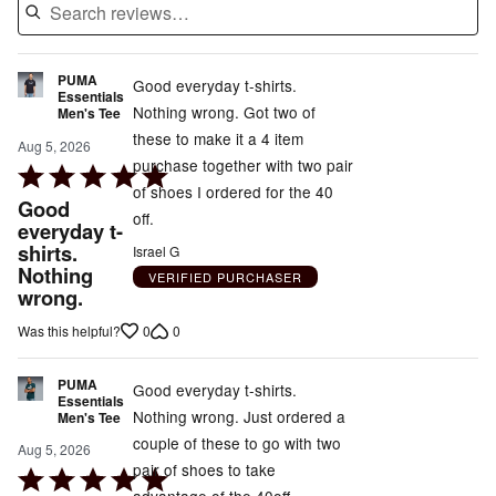
PUMA
Good everyday t-shirts.
Essentials
Nothing wrong. Got two of
Men's Tee
these to make it a 4 item
Aug 5, 2026
purchase together with two pair
Rated
of shoes I ordered for the 40
5
Good
off.
out
everyday t-
shirts.
of
Israel G
Nothing
5
VERIFIED PURCHASER
wrong.
0
0
Was this helpful?
PUMA
Good everyday t-shirts.
Essentials
Nothing wrong. Just ordered a
Men's Tee
couple of these to go with two
Aug 5, 2026
pair of shoes to take
Rated
advantage of the 40off.