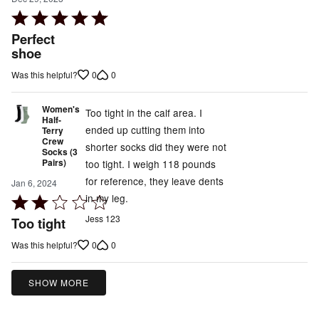
Rated
5
Perfect
out
shoe
of
0
0
Was this helpful?
5
Women's
Too tight in the calf area. I
Half-
ended up cutting them into
Terry
Crew
shorter socks did they were not
Socks (3
Pairs)
too tight. I weigh 118 pounds
for reference, they leave dents
Jan 6, 2024
in my leg.
Rated
2
Jess 123
Too tight
out
0
0
Was this helpful?
of
5
SHOW MORE