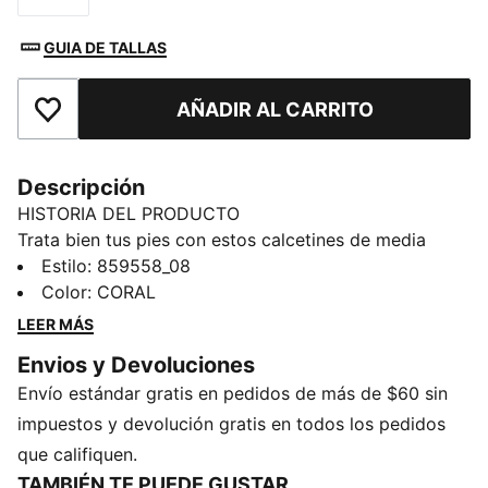
GUIA DE TALLAS
AÑADIR AL CARRITO
Añadir a la lista de deseos
Descripción
HISTORIA DEL PRODUCTO
Trata bien tus pies con estos calcetines de media
felpa. La forma, la función y sobre todo, la comodidad
Estilo
:
859558_08
se combinan en estos esenciales.
Color
:
CORAL
DETALLES
LEER MÁS
Media felpa
Envios y Devoluciones
Incluye 3 pares
Envío estándar gratis en pedidos de más de $60 sin
Detalles de la marca PUMA
impuestos y devolución gratis en todos los pedidos
que califiquen.
TAMBIÉN TE PUEDE GUSTAR