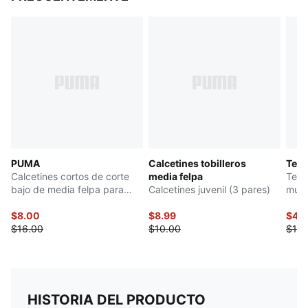
PUMA
Calcetines tobilleros
Ten
Calcetines cortos de corte
media felpa
Teni
bajo de media felpa para
Calcetines juvenil (3 pares)
muje
mujer (3 pares)
$8.00
$8.99
$49
$16.00
$10.00
$120
HISTORIA DEL PRODUCTO