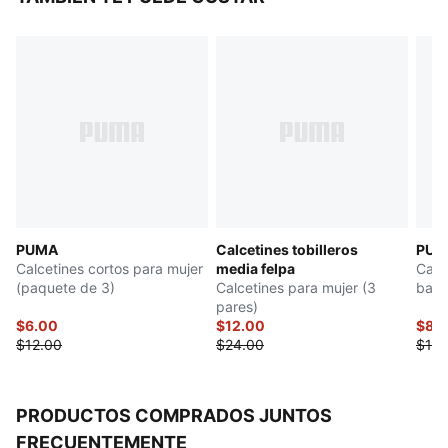
PUMA
Calcetines tobilleros
PUM
Calcetines cortos para mujer
media felpa
Calc
(paquete de 3)
Calcetines para mujer (3
bajo
pares)
muje
$6.00
$12.00
$8.
$12.00
$24.00
$16.
PRODUCTOS COMPRADOS JUNTOS
FRECUENTEMENTE