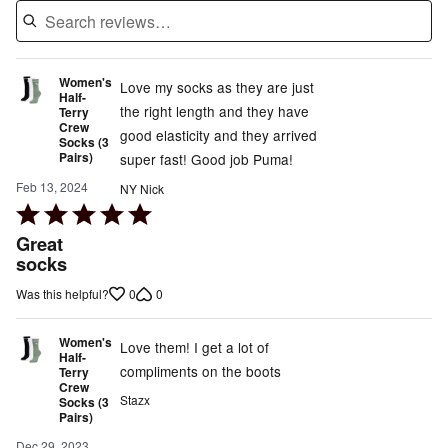
Women's
Love my socks as they are just
Half-
the right length and they have
Terry
Crew
good elasticity and they arrived
Socks (3
Pairs)
super fast! Good job Puma!
Feb 13, 2024
NY Nick
Rated
5
Great
out
socks
of
0
0
Was this helpful?
5
Women's
Love them! I get a lot of
Half-
compliments on the boots
Terry
Crew
Stazx
Socks (3
Pairs)
Dec 29, 2023