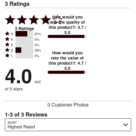
3
Ratings
How would you
rate the quality of
this product?
:
4.7
/
3
Ratings
5.0
Rated
5
67%
Rated
4
0%
5
Rated
3
0%
4
stars
Rated
2
33%
3
stars
How would you
by
Rated
1
0%
2
stars
rate the value of
by
67%
1
this product?
:
4.7
/
stars
by
4.0
0%
of
5.0
stars
by
0%
of
reviewers
by
33%
of
reviewers
out
0%
of
reviewers
of
of 5 stars
reviewers
reviewers
0 Customer Photos
1-3 of 3 Reviews
Search reviews…
SORT
Highest Rated