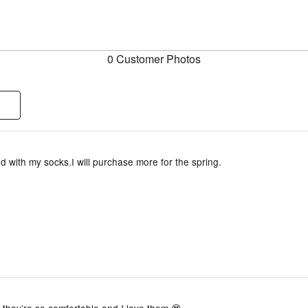
0 Customer Photos
ied with my socks.I will purchase more for the spring.
 they’re so comfortable and I love them 😍