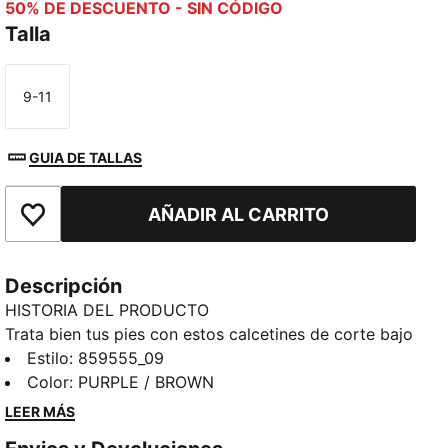
50% DE DESCUENTO - SIN CÓDIGO
Talla
9-11
Talla
GUIA DE TALLAS
AÑADIR AL CARRITO
Añadir a la lista de deseos
Descripción
HISTORIA DEL PRODUCTO
Trata bien tus pies con estos calcetines de corte bajo
de media felpa. La forma, la función y sobre todo, la
Estilo
:
859555_09
comodidad se combinan en estos imperdibles.
Color
:
PURPLE / BROWN
DETALLES
LEER MÁS
Corte bajo