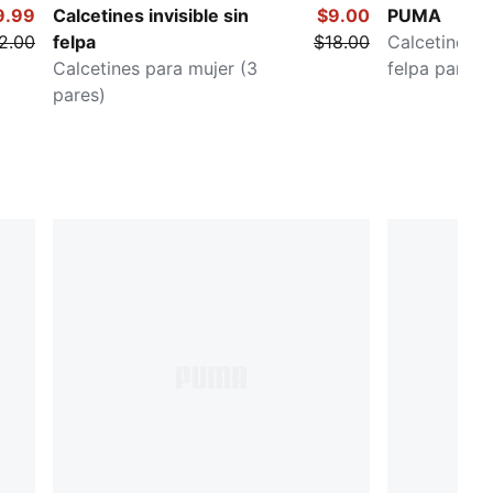
9.99
Calcetines invisible sin
$9.00
PUMA
2.00
felpa
$18.00
Calcetines 
Calcetines para mujer (3
felpa para m
pares)