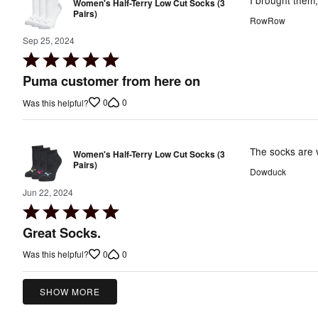
Women's Half-Terry Low Cut Socks (3
Pairs)
RowRow
Sep 25, 2024
Rated
5
Puma customer from here on
out
0
0
Was this helpful?
of
5
The socks are v
Women's Half-Terry Low Cut Socks (3
Pairs)
Dowduck
Jun 22, 2024
Rated
5
Great Socks.
out
0
0
Was this helpful?
of
5
SHOW MORE