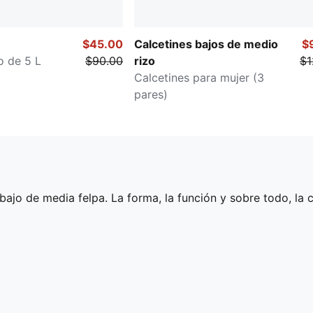
$45.00
Calcetines bajos de medio
$
o de 5 L
$90.00
rizo
$1
Calcetines para mujer (3
pares)
e bajo de media felpa. La forma, la función y sobre todo, l