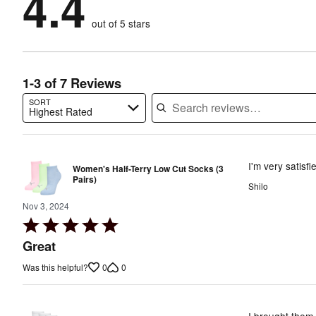
4.4
0%
of
reviewers
by
0%
of
reviewers
out of 5 stars
14%
of
reviewers
of
reviewers
reviewers
1-3 of 7 Reviews
SORT
Highest Rated
Search reviews…
I'm very satisf
Women's Half-Terry Low Cut Socks (3
Pairs)
Shilo
Nov 3, 2024
Rated
5
Great
out
0
0
Was this helpful?
of
5
I brought them,