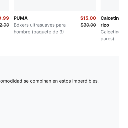
9.99
PUMA
$15.00
Calcetines 
2.00
Bóxers ultrasuaves para
$30.00
rizo
hombre (paquete de 3)
Calcetines p
pares)
a comodidad se combinan en estos imperdibles.