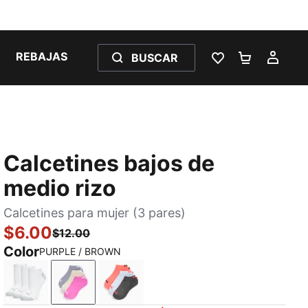
REBAJAS
BUSCAR
LISTA DE DESE
CARRITO 
MI C
Calcetines bajos de
medio rizo
Calcetines para mujer (3 pares)
$6.00
$12.00
Color
PURPLE / BROWN
WHITE / GREY
PURPLE / BROWN
CORAL