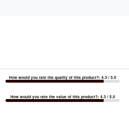
How would you rate the quality of this product?
:
4.3
/ 5.0
How would you rate the value of this product?
:
4.3
/ 5.0