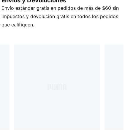
Envios y Devoluciones
Incluye 3 pares
Envío estándar gratis en pedidos de más de $60 sin
Detalles de marca PUMA
impuestos y devolución gratis en todos los pedidos
que califiquen.