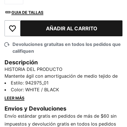
GUIA DE TALLAS
AÑADIR AL CARRITO
Añadir a la lista de deseos
Devoluciones gratuitas en todos los pedidos que
califiquen
Descripción
HISTORIA DEL PRODUCTO
Mantente ágil con amortiguación de medio tejido de
toalla para máxima comodidad. Estos calcetines
Estilo
:
942975_01
cortos brindan un ajuste seguro y una sensación
Color
:
WHITE / BLACK
suave, perfectos para entrenar o relajarte en casa.
LEER MÁS
Una prenda versátil e imprescindible para tus días
Envios y Devoluciones
activos o de descanso. La energía clásica de PUMA,
Envío estándar gratis en pedidos de más de $60 sin
que te mantiene preparado para cualquier cosa.
DETALLES
impuestos y devolución gratis en todos los pedidos