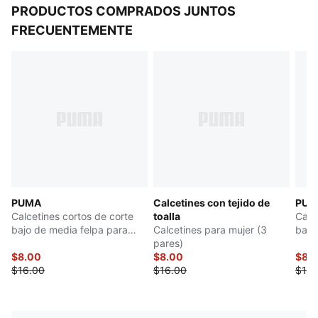
PRODUCTOS COMPRADOS JUNTOS
FRECUENTEMENTE
PUMA
Calcetines con tejido de
PUM
Calcetines cortos de corte
toalla
Calc
bajo de media felpa para
Calcetines para mujer (3
bajo
mujer (3 pares)
pares)
muje
$8.00
$8.00
$8.
$16.00
$16.00
$16.