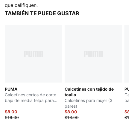
1 par
que califiquen.
Material principal: De felpa
TAMBIÉN TE PUEDE GUSTAR
PUMA
Calcetines con tejido de
PUM
Calcetines cortos de corte
toalla
Calc
bajo de media felpa para
Calcetines para mujer (3
bajo
mujer (3 pares)
pares)
muje
$8.00
$8.00
$8.
$16.00
$16.00
$16.