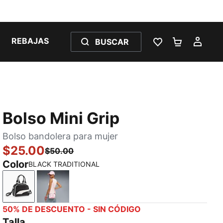
REBAJAS
BUSCAR
LISTA DE DESE
CARRITO 
MI C
Bolso Mini Grip
Bolso bandolera para mujer
$25.00
$50.00
Color
BLACK TRADITIONAL
BLACK TRADITIONAL
PINK/GREY
50% DE DESCUENTO - SIN CÓDIGO
Talla