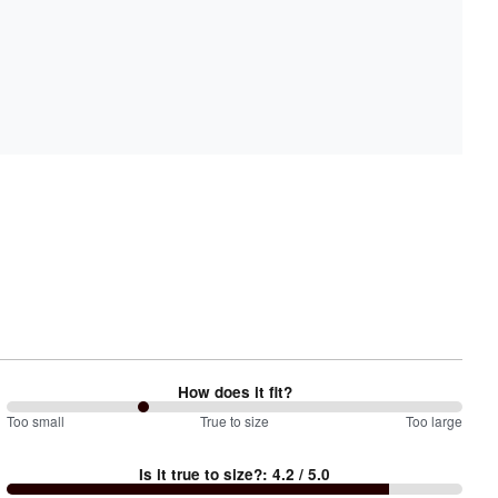
How does it fit?
60
Too small
%
True to size
Too large
between
Is it true to size?
:
4.2
/ 5.0
Too