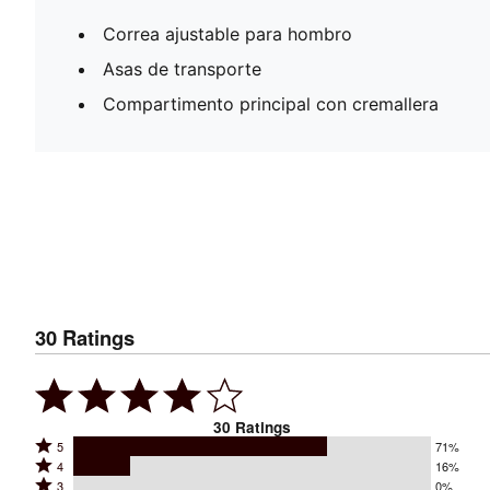
Correa ajustable para hombro
Asas de transporte
Compartimento principal con cremallera
30
Ratings
30
Ratings
Rated
5
71%
Rated
4
16%
5
Rated
3
0%