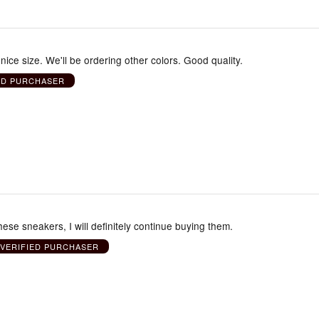
 nice size. We'll be ordering other colors. Good quality.
ED PURCHASER
hese sneakers, I will definitely continue buying them.
VERIFIED PURCHASER