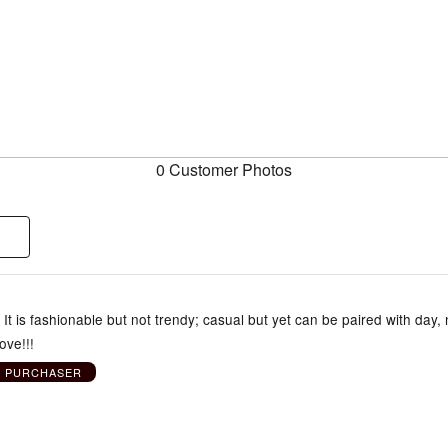
0 Customer Photos
 It is fashionable but not trendy; casual but yet can be paired with day, 
ove!!!
D PURCHASER