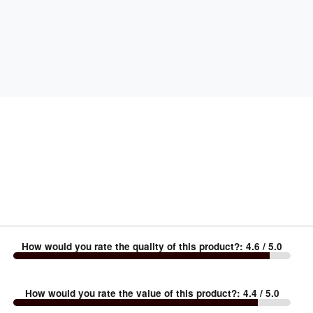
How would you rate the quality of this product?
:
4.6
/ 5.0
How would you rate the value of this product?
:
4.4
/ 5.0