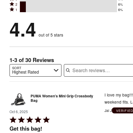
4
stars
Rated
2
6%
3
stars
by
Rated
1
6%
2
stars
by
71%
1
stars
by
4.4
16%
of
stars
by
0%
of
reviewers
by
6%
of
reviewers
out of 5 stars
6%
of
reviewers
of
reviewers
reviewers
1-3 of 30 Reviews
SORT
Highest Rated
Search reviews…
I love my bag!!!
PUMA Women's Mini Grip Crossbody
Bag
weekend fits. L
Jai J
VERIFIE
Oct 6, 2025
Rated
5
Get this bag!