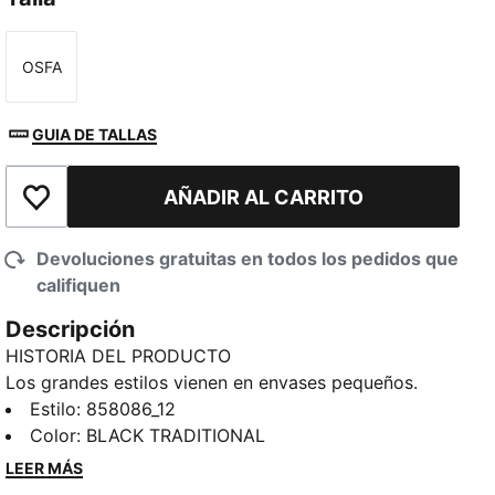
OSFA
Talla
GUIA DE TALLAS
AÑADIR AL CARRITO
Añadir a la lista de deseos
Devoluciones gratuitas en todos los pedidos que
califiquen
Descripción
HISTORIA DEL PRODUCTO
Los grandes estilos vienen en envases pequeños.
Este bolso bandolera es un esencial de tu
Estilo
:
858086_12
guardarropas, que te permite llevar tus pertenencias
Color
:
BLACK TRADITIONAL
para que puedas disfrutar de pasear con tus manos
LEER MÁS
libres.