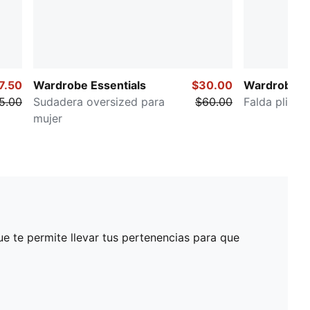
7.50
Wardrobe Essentials
$30.00
Wardrobe Es
5.00
Sudadera oversized para
$60.00
Falda plisad
mujer
e te permite llevar tus pertenencias para que