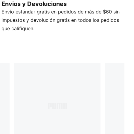
Envios y Devoluciones
DETALLES
Envío estándar gratis en pedidos de más de $60 sin
Correa ajustable para hombro
Asas de transporte
impuestos y devolución gratis en todos los pedidos
Compartimento principal con cremallera
que califiquen.