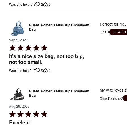
out
2
0
Was this helpful?
of
5
Perfect for me,
PUMA Women's Mini Grip Crossbody
Bag
Tina T
VERIFI
Sep 5, 2025
Rated
5
It's a nice size bag, not too big,
out
not too small.
of
0
1
Was this helpful?
5
My wife loves t
PUMA Women's Mini Grip Crossbody
Bag
Olga Patricia O
Aug 29, 2025
Rated
5
Excelent