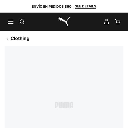
SEE DETAILS
ENVÍO EN PEDIDOS $60
BUSCAR
MI CUE
CA
PUMA.com
Clothing