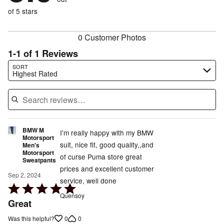
0%
of
reviewers
of
of 5 stars
reviewers
reviewers
0 Customer Photos
1-1 of 1 Reviews
Search reviews…
SORT
Highest Rated
BMW M
I'm really happy with my BMW
Motorsport
suit, nice fit, good quality,,and
Men's
Motorsport
of curse Puma store great
Sweatpants
prices and excellent customer
Sep 2, 2024
service, well done
Rated
Quensoy
5
Great
out
0
0
Was this helpful?
of