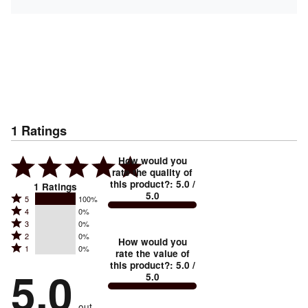
1
Ratings
How would you
rate the quality of
this product?
:
5.0
/
1
Ratings
5.0
Rated
5
100%
Rated
4
0%
5
Rated
3
0%
4
stars
Rated
2
0%
3
stars
How would you
by
Rated
1
0%
2
stars
rate the value of
by
100%
1
this product?
:
5.0
/
stars
by
5.0
0%
of
5.0
stars
by
0%
of
reviewers
by
0%
of
reviewers
out