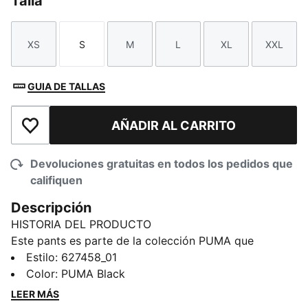
Talla
XS
S
M
L
XL
XXL
Talla
Talla
Talla
Talla
Talla
Talla
GUIA DE TALLAS
AÑADIR AL CARRITO
Añadir a la lista de deseos
Devoluciones gratuitas en todos los pedidos que
califiquen
Descripción
HISTORIA DEL PRODUCTO
Este pants es parte de la colección PUMA que
combina ropa deportiva con el apasionante mundo de
Estilo
:
627458_01
BMW M Motorsport. Expresa tu pasión por el
Color
:
PUMA Black
automovilismo de alta competición con esta elegante
LEER MÁS
y versátil prenda, que luce detalles inspirados en el