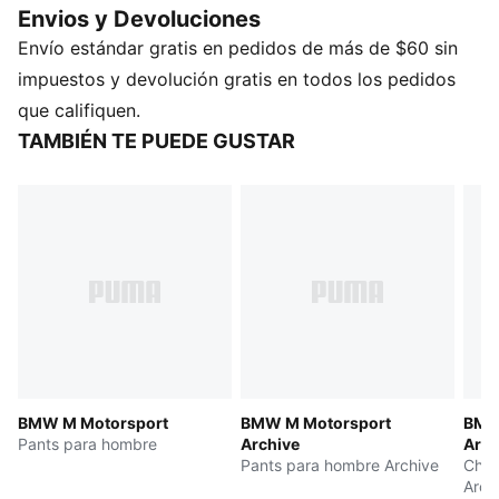
Envios y Devoluciones
BMW M Hybrid V8.
Envío estándar gratis en pedidos de más de $60 sin
DETALLES
Corte regular
impuestos y devolución gratis en todos los pedidos
Tejido spacer de 310g
que califiquen.
Ribetes decorativos contrastantes
TAMBIÉN TE PUEDE GUSTAR
Cintura elástica con cordón interno
Bolsillos laterales y bolsillo con cierre en la pierna
derecha, de apertura lateral
Piernas con puño
Detalles de la marca BMW M Motorsport
BMW M Motorsport
BMW M Motorsport
BMW
Pants para hombre
Archive
Arch
Pants para hombre Archive
Cham
Arch