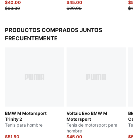
$40.00
$45.00
$55
$80.00
$90.00
$110
PRODUCTOS COMPRADOS JUNTOS
FRECUENTEMENTE
BMW M Motorsport
Voltaic Evo BMW M
BMW 
Trinity 2
Motorsport
Cat 
Tenis para hombre
Tenis de motorsport para
Teni
hombre
$51.50
$45.00
$55