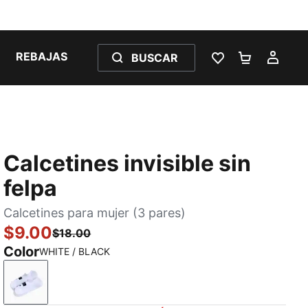
REBAJAS
BUSCAR
LISTA DE DESE
CARRITO 
MI C
Calcetines invisible sin
felpa
Calcetines para mujer (3 pares)
$9.00
$18.00
Color
WHITE / BLACK
WHITE / BLACK