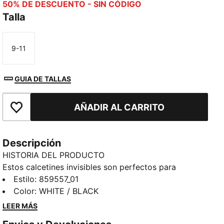
50% DE DESCUENTO - SIN CÓDIGO
Talla
9-11
Talla
GUIA DE TALLAS
AÑADIR AL CARRITO
Añadir a la lista de deseos
Descripción
HISTORIA DEL PRODUCTO
Estos calcetines invisibles son perfectos para
aquellos que quieren ocultar el hecho de que llevan
Estilo
:
859557_01
calcetines. Mantenga sus secretos cerca y sus
Color
:
WHITE / BLACK
tobillos libres.
LEER MÁS
DETALLES