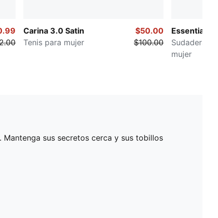
0.99
Carina 3.0 Satin
$50.00
Essentials 
2.00
Tenis para mujer
$100.00
Sudadera co
mujer
s. Mantenga sus secretos cerca y sus tobillos