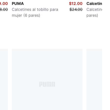
9.00
PUMA
$12.00
Calcetines i
8.00
Calcetines al tobillo para
$24.00
Calcetines p
mujer (6 pares)
pares)