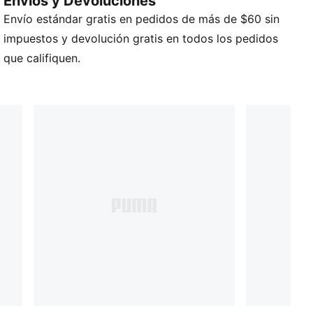
Envios y Devoluciones
Construcción invisible
Envío estándar gratis en pedidos de más de $60 sin
Detalles de la marca PUMA
Contiene 3 pares
impuestos y devolución gratis en todos los pedidos
que califiquen.