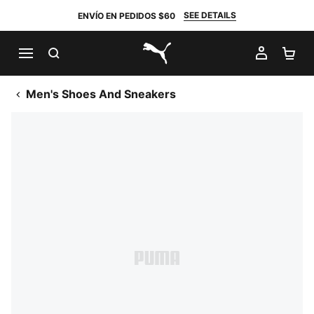
SEE DETAILS
ENVÍO EN PEDIDOS $60
BUSCAR
MI CUE
CA
PUMA.com
Men's Shoes And Sneakers