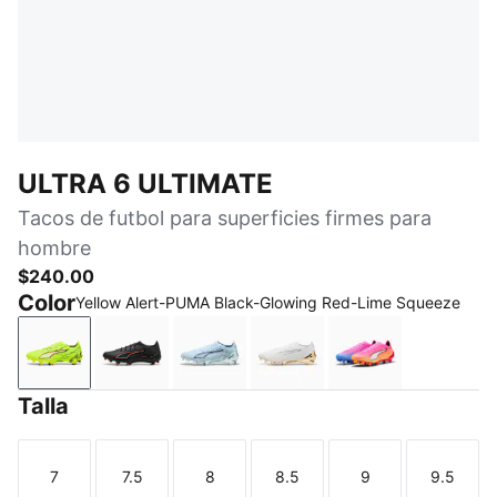
ULTRA 6 ULTIMATE
Tacos de futbol para superficies firmes para
hombre
$240.00
Color
Yellow Alert-PUMA Black-Glowing Red-Lime Squeeze
Yellow Alert-PUMA Black-Glowing Red-Lime Squeez
PUMA Black-PUMA Red
Icy Blue-PUMA White-Blue Jewel
PUMA White-Metallic Go
Poison Pink-PU
Talla
7
7.5
8
8.5
9
9.5
Talla
Talla
Talla
Talla
Talla
Talla