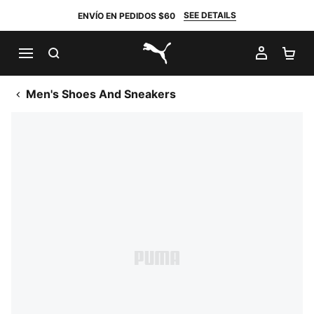
SEE DETAILS
ENVÍO EN PEDIDOS $60
BUSCAR
MI CUE
CA
PUMA.com
Men's Shoes And Sneakers