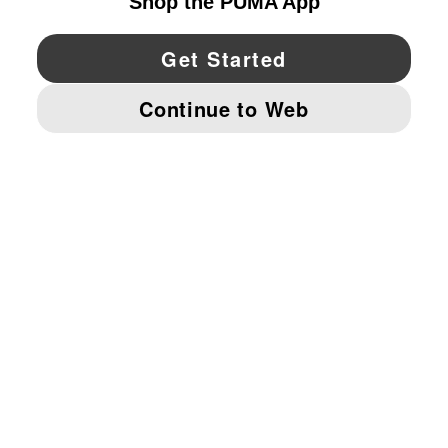
YouTube
Twitter
Pinterest
Instagram
Facebo
© PUMA NORTH AMERICA, INC.
IMPRINT AND LEGAL DATA