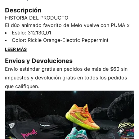
Descripción
HISTORIA DEL PRODUCTO
El dúo animado favorito de Melo vuelve con PUMA x
RICK Y MORTY, una de las colaboraciones más
Estilo
:
312130_01
excéntricas del multiverso. En este nuevo lanzamiento,
Color
:
Rickie Orange-Electric Peppermint
las MB.05 reciben una actualización interdimensional,
LEER MÁS
en un par dispar que representa a los personajes: un
Envios y Devoluciones
pie en tonalidades aguamarina con detalles rosados,
Envío estándar gratis en pedidos de más de $60 sin
en alusión a Rick, y otro pie en tonos naranja y
amarillo fluo, en alusión a Morty. Esta versión de los
impuestos y devolución gratis en todos los pedidos
tenis más audaces de LaMelo Ball llamará la atención
que califiquen.
en toda la galaxia.
CARACTERÍSTICAS Y BENEFICIOS
NITROFOAM™ ELITE: Innovadora tecnología de
gomaespuma con infusión de nitrógeno, que
proporciona máximo retorno de energía, velocidad y
comodidad en carreras de competición
DETALLES