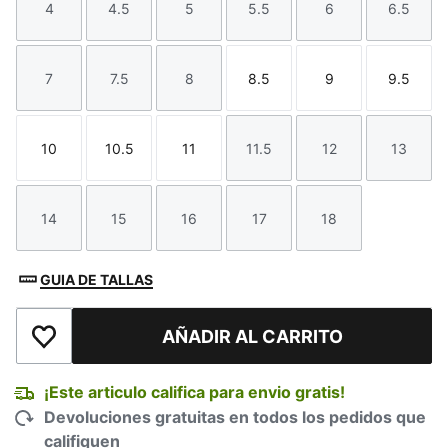
4
4.5
5
5.5
6
6.5
Talla
Talla
Talla
Talla
Talla
Talla
7
7.5
8
8.5
9
9.5
Talla
Talla
Talla
Talla
Talla
Talla
10
10.5
11
11.5
12
13
Talla
Talla
Talla
Talla
Talla
Talla
14
15
16
17
18
Talla
Talla
Talla
Talla
Talla
GUIA DE TALLAS
AÑADIR AL CARRITO
Añadir a la lista de deseos
¡Este articulo califica para envio gratis!
Devoluciones gratuitas en todos los pedidos que
califiquen