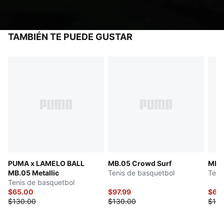
TAMBIÉN TE PUEDE GUSTAR
PUMA x LAMELO BALL
MB.05 Crowd Surf
MB.0
MB.05 Metallic
Tenis de basquetbol
Teni
Tenis de basquetbol
$65.00
$97.99
$65
$130.00
$130.00
$130