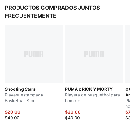
PRODUCTOS COMPRADOS JUNTOS
FRECUENTEMENTE
Shooting Stars
PUMA x RICK Y MORTY
CON
Playera estampada
Playera de basquetbol para
Amér
Basketball Star
hombre
Play
hom
$20.00
$20.00
$7.9
$40.00
$40.00
$35