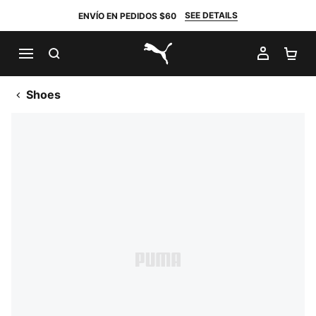
SEE DETAILS
ENVÍO EN PEDIDOS $60
BUSCAR
MI CUE
CA
PUMA.com
Shoes