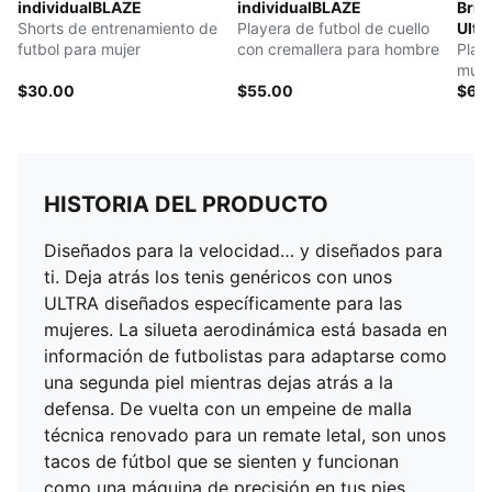
individualBLAZE
individualBLAZE
Brig
Shorts de entrenamiento de
Playera de futbol de cuello
Ultra
futbol para mujer
con cremallera para hombre
Play
muje
$30.00
$55.00
$60
HISTORIA DEL PRODUCTO
Diseñados para la velocidad… y diseñados para
ti. Deja atrás los tenis genéricos con unos
ULTRA diseñados específicamente para las
mujeres. La silueta aerodinámica está basada en
información de futbolistas para adaptarse como
una segunda piel mientras dejas atrás a la
defensa. De vuelta con un empeine de malla
técnica renovado para un remate letal, son unos
tacos de fútbol que se sienten y funcionan
como una máquina de precisión en tus pies.