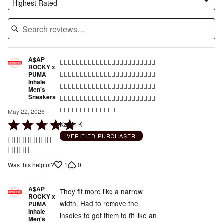
Highest Rated
A$AP
👍🏾👍🏾👍🏾👍🏾👍🏾👍🏾👍🏾👍🏾👍🏾👍🏾👍🏾👍🏾
ROCKY x
👍🏾👍🏾👍🏾👍🏾👍🏾👍🏾👍🏾👍🏾👍🏾👍🏾👍🏾👍🏾
PUMA
Inhale
👍🏾👍🏾👍🏾👍🏾👍🏾👍🏾👍🏾👍🏾👍🏾👍🏾👍🏾👍🏾
Men's
Sneakers
👍🏾👍🏾👍🏾👍🏾👍🏾👍🏾👍🏾👍🏾👍🏾👍🏾👍🏾👍🏾
👍🏾👍🏾👍🏾👍🏾👍🏾👍🏾👍🏾
May 22, 2026
Rated
Kalvin K
5
VERIFIED PURCHASER
👍🏾👍🏾👍🏾👍🏾
out
👍🏾👍🏾
of
1
0
Was this helpful?
5
A$AP
They fit more like a narrow
ROCKY x
width. Had to remove the
PUMA
Inhale
insoles to get them to fit like an
Men's