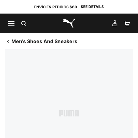
SEE DETAILS
ENVÍO EN PEDIDOS $60
BUSCAR
MI CUE
CA
PUMA.com
Men's Shoes And Sneakers