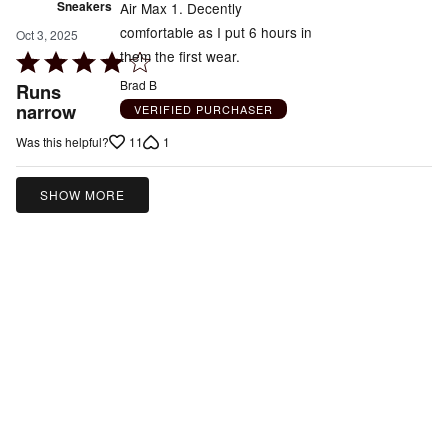
Sneakers
Air Max 1. Decently
comfortable as I put 6 hours in
Oct 3, 2025
them the first wear.
Rated
4
Brad B
Runs
out
narrow
VERIFIED PURCHASER
of
11
1
Was this helpful?
5
SHOW MORE