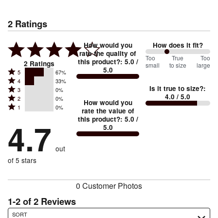
2
Ratings
How would you
How does it fit?
rate the quality of
67
Too
%
True
Too
this product?
:
5.0
/
2
Ratings
small
to size
large
5.0
between
Rated
5
67%
Rated
Too
4
33%
5
Is it true to size?
:
Rated
3
0%
4
small
stars
4.0
/ 5.0
Rated
2
0%
3
stars
How would you
by
and
Rated
1
0%
2
stars
rate the value of
by
67%
True
1
this product?
:
5.0
/
stars
by
4.7
33%
of
5.0
stars
to
by
0%
of
reviewers
by
size
0%
of
reviewers
out
0%
of
reviewers
of
of 5 stars
reviewers
reviewers
0 Customer Photos
1-2 of 2 Reviews
Search reviews…
SORT