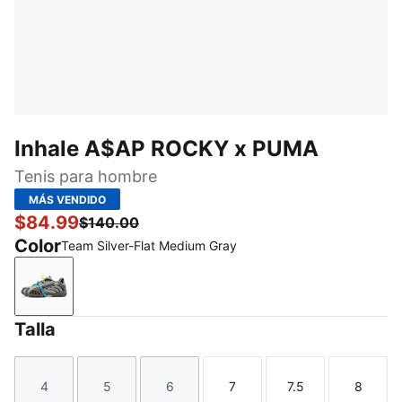
Inhale A$AP ROCKY x PUMA
Tenis para hombre
MÁS VENDIDO
$84.99
$140.00
Color
Team Silver-Flat Medium Gray
Team Silver-Flat Medium Gray
Talla
4
5
6
7
7.5
8
Talla
Talla
Talla
Talla
Talla
Talla