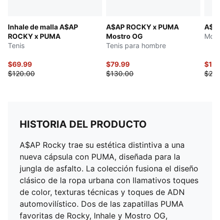
Inhale de malla A$AP
A$AP ROCKY x PUMA
A$A
ROCKY x PUMA
Mostro OG
Most
Tenis
Tenis para hombre
$69.99
$79.99
$149
$120.00
$130.00
$25
HISTORIA DEL PRODUCTO
A$AP Rocky trae su estética distintiva a una
nueva cápsula con PUMA, diseñada para la
jungla de asfalto. La colección fusiona el diseño
clásico de la ropa urbana con llamativos toques
de color, texturas técnicas y toques de ADN
automovilístico. Dos de las zapatillas PUMA
favoritas de Rocky, Inhale y Mostro OG,