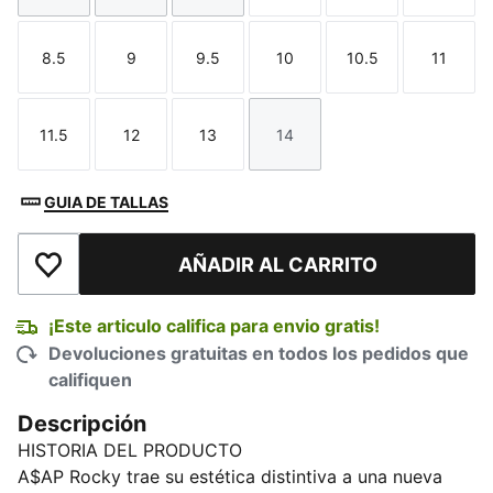
8.5
9
9.5
10
10.5
11
Talla
Talla
Talla
Talla
Talla
Talla
11.5
12
13
14
Talla
Talla
Talla
Talla
GUIA DE TALLAS
AÑADIR AL CARRITO
Añadir a la lista de deseos
¡Este articulo califica para envio gratis!
Devoluciones gratuitas en todos los pedidos que
califiquen
Descripción
HISTORIA DEL PRODUCTO
A$AP Rocky trae su estética distintiva a una nueva