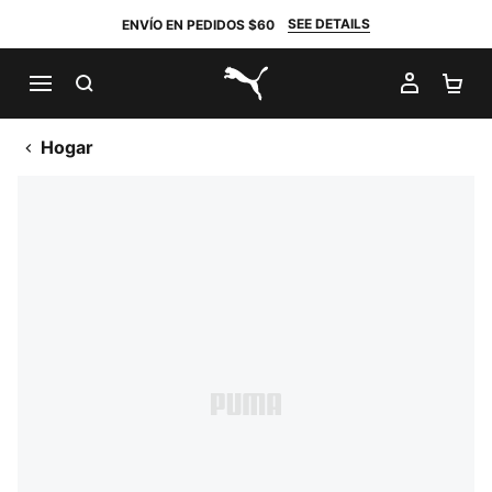
SEE DETAILS
ENVÍO EN PEDIDOS $60
BUSCAR
MI CUE
CA
PUMA.com
Hogar