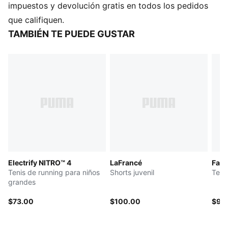
CARACTERÍSTICAS Y BENEFICIOS
impuestos y devolución gratis en todos los pedidos
PUMALite: Espuma fabricada con un 10% de EVA
que califiquen.
reciclada, que proporciona la máxima amortiguación
TAMBIÉN TE PUEDE GUSTAR
para comodidad durante todo el día.
SOFTRIDE: Espuma suave diseñada para brindar
amortiguación y comodidad durante todo el día
DETALLES
Ancho regular
Empeine sintético
Diseño sin agujetas
Detalles de la marca PUMA
PUMA niños grandes: Producto recomendado para
niños y adolescentes de 8 a 16 años
Electrify NITRO™ 4
LaFrancé
Fad
Tenis de running para niños
Shorts juvenil
Tenis
grandes
$73.00
$100.00
$90