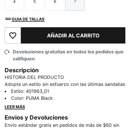
4
5
6
7
Talla
Talla
Talla
Talla
GUIA DE TALLAS
AÑADIR AL CARRITO
Añadir a la lista de deseos
Devoluciones gratuitas en todos los pedidos que
califiquen
Descripción
HISTORIA DEL PRODUCTO
Adopte un estilo sin esfuerzo con las últimas sandalias
SOFTRIDE. Con acolchado SOFTRIDE, construcción
Estilo
:
401963_01
IMEVA totalmente inyectada y forma de balancín para
Color
:
PUMA Black
máxima suavidad. Con un logotipo de gato en relieve
LEER MÁS
y un logotipo de suela en relieve, estas sandalias son
Envios y Devoluciones
perfectas para cualquier atuendo. Comodidad y estilo
Envío estándar gratis en pedidos de más de $60 sin
todo el día