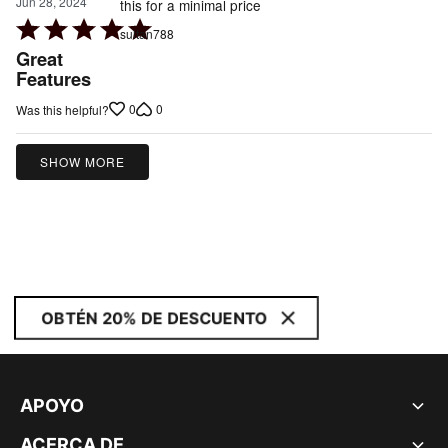
Jun 28, 2024
this for a minimal price
Rated
sultan788
5
Great
out
Features
of
0
0
Was this helpful?
5
SHOW MORE
OBTÉN 20% DE DESCUENTO
APOYO
ACERCA DE