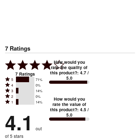
7
Ratings
How would you
rate the quality of
this product?
:
4.7
/
7
Ratings
5.0
Rated
5
71%
Rated
4
0%
5
Rated
3
14%
4
stars
Rated
2
0%
3
stars
How would you
by
Rated
1
14%
2
stars
rate the value of
by
71%
1
this product?
:
4.5
/
stars
by
4.1
0%
of
5.0
stars
by
14%
of
reviewers
by
0%
of
reviewers
out
14%
of
reviewers
of
of 5 stars
reviewers