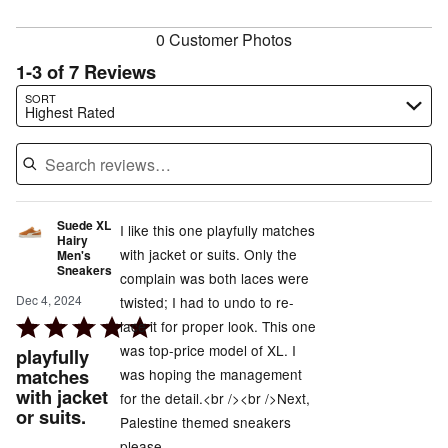
reviewers
0 Customer Photos
1-3 of 7 Reviews
Search reviews…
SORT
Highest Rated
Suede XL
I like this one playfully matches
Hairy
with jacket or suits. Only the
Men's
Sneakers
complain was both laces were
Dec 4, 2024
twisted; I had to undo to re-
Rated
lace it for proper look. This one
5
was top-price model of XL. I
playfully
out
matches
was hoping the management
with jacket
of
for the detail.<br /><br />Next,
or suits.
5
Palestine themed sneakers
please.