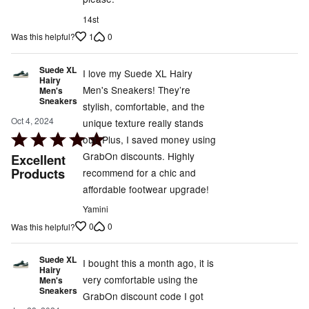
14st
1
0
Was this helpful?
Suede XL
I love my Suede XL Hairy
Hairy
Men's Sneakers! They’re
Men's
Sneakers
stylish, comfortable, and the
Oct 4, 2024
unique texture really stands
Rated
out. Plus, I saved money using
5
GrabOn discounts. Highly
Excellent
out
Products
recommend for a chic and
of
affordable footwear upgrade!
5
Yamini
0
0
Was this helpful?
Suede XL
I bought this a month ago, it is
Hairy
very comfortable using the
Men's
Sneakers
GrabOn discount code I got