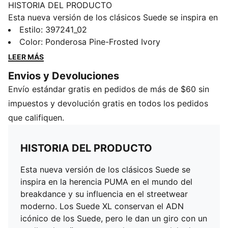
HISTORIA DEL PRODUCTO
Esta nueva versión de los clásicos Suede se inspira en
la herencia PUMA en el mundo del breakdance y su
Estilo
:
397241_02
influencia en el streetwear moderno. Los Suede XL
Color
:
Ponderosa Pine-Frosted Ivory
conservan el ADN icónico de los Suede, pero le dan
LEER MÁS
un giro con un cuello y lengüeta exageradamente
Envios y Devoluciones
acolchados, además de una suela más gruesa. Esta
Envío estándar gratis en pedidos de más de $60 sin
versión viene con un empeine de gamuza de grano
grueso, creando un look único.
impuestos y devolución gratis en todos los pedidos
CARACTERÍSTICAS Y BENEFICIOS
que califiquen.
Los productos de cuero PUMA respaldan la
fabricación responsable a través del Leather Working
HISTORIA DEL PRODUCTO
Group (www.leatherworkinggroup.com).
DETALLES
Esta nueva versión de los clásicos Suede se
Empeine de gamuza de grano grueso
inspira en la herencia PUMA en el mundo del
Cordones anchos
breakdance y su influencia en el streetwear
Placa de CPU en lengüeta con marca PUMA
moderno. Los Suede XL conservan el ADN
Forro sintético
icónico de los Suede, pero le dan un giro con un
Plantilla sintética