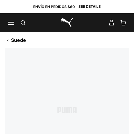
SEE DETAILS
ENVÍO EN PEDIDOS $60
BUSCAR
MI CUE
CA
PUMA.com
Suede