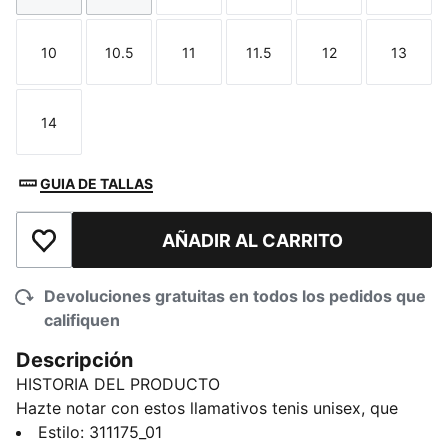
10
10.5
11
11.5
12
13
Talla
Talla
Talla
Talla
Talla
Talla
14
Talla
GUIA DE TALLAS
AÑADIR AL CARRITO
Añadir a la lista de deseos
Devoluciones gratuitas en todos los pedidos que
califiquen
Descripción
HISTORIA DEL PRODUCTO
Hazte notar con estos llamativos tenis unisex, que
cuentan con amortiguación CELL y una cubierta
Estilo
:
311175_01