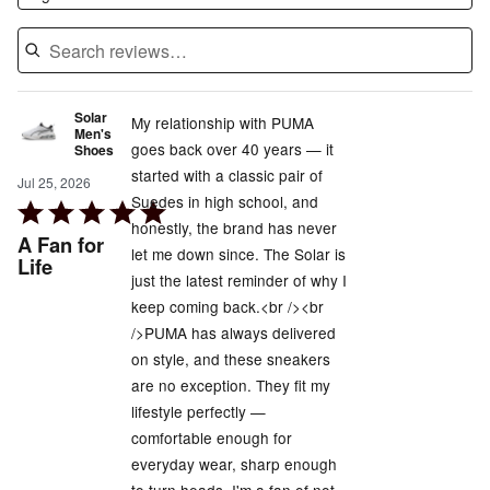
Solar
My relationship with PUMA
Men's
goes back over 40 years — it
Shoes
started with a classic pair of
Jul 25, 2026
Suedes in high school, and
Rated
honestly, the brand has never
5
A Fan for
let me down since. The Solar is
out
Life
just the latest reminder of why I
of
keep coming back.<br /><br
5
/>PUMA has always delivered
on style, and these sneakers
are no exception. They fit my
lifestyle perfectly —
comfortable enough for
everyday wear, sharp enough