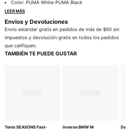
moldeada que te ofrece estilo y diseño durable. Su
Color
:
PUMA White-PUMA Black
plantilla SOFTFOAM+ te garantiza comodidad,
LEER MÁS
mientras que su innovador sistema de cordones
Envios y Devoluciones
asegura un ajuste ideal. Son perfectas para todos tus
Envío estándar gratis en pedidos de más de $60 sin
planes informales.
CARACTERÍSTICAS Y BENEFICIOS
impuestos y devolución gratis en todos los pedidos
SOFTFOAM+: Plantilla cómoda, diseñada con un talón
que califiquen.
extra grueso para proporcionar una amortiguación
TAMBIÉN TE PUEDE GUSTAR
suave
Cubierta fabricada con al menos un 30% de
materiales reciclados
DETALLES
Calce regular
Empeine redondeado
Con cordones
Cubierta de material textil
Suela de goma
Interior en material textil
Tenis SEASONS Fast-
Inverse BMW M
Dart
Nivel medio de amortiguación