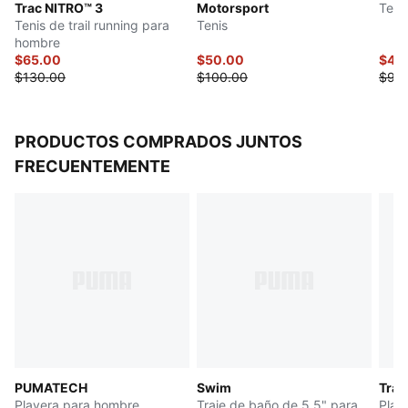
Trac NITRO™ 3
Motorsport
Teni
Producto recomendado para pies con pronación
Tenis de trail running para
Tenis
neutra
hombre
$65.00
$50.00
$46
$130.00
$100.00
$93
PRODUCTOS COMPRADOS JUNTOS
FRECUENTEMENTE
PUMATECH
Swim
Trai
Playera para hombre
Traje de baño de 5.5" para
Play