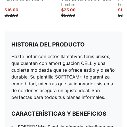
hombre
hom
$16.00
$25.00
$15
$32.00
$50.00
$30
HISTORIA DEL PRODUCTO
Hazte notar con estos llamativos tenis unisex,
que cuentan con amortiguación CELL y una
cubierta moldeada que te ofrece estilo y diseño
durable. Su plantilla SOFTFOAM+ te garantiza
comodidad, mientras que su innovador sistema
de cordones asegura un ajuste ideal. Son
perfectas para todos tus planes informales.
CARACTERÍSTICAS Y BENEFICIOS
SOFTFOAM+: Plantilla cómoda, diseñada con