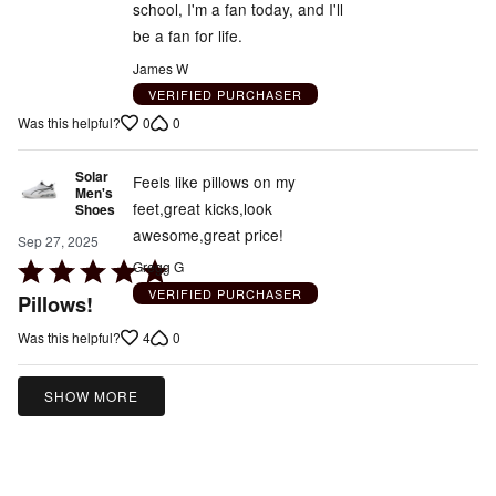
school, I'm a fan today, and I'll
be a fan for life.
James W
VERIFIED PURCHASER
0
0
Was this helpful?
Solar
Feels like pillows on my
Men's
feet,great kicks,look
Shoes
awesome,great price!
Sep 27, 2025
Rated
Gregg G
5
VERIFIED PURCHASER
Pillows!
out
4
0
Was this helpful?
of
5
SHOW MORE