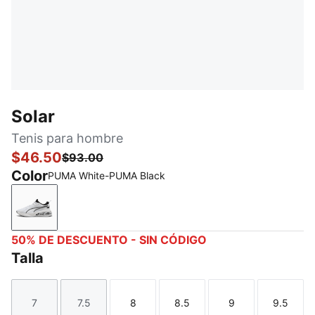
Solar
Tenis para hombre
$46.50
$93.00
Color
PUMA White-PUMA Black
PUMA White-PUMA Black
50% DE DESCUENTO - SIN CÓDIGO
Talla
7
7.5
8
8.5
9
9.5
Talla
Talla
Talla
Talla
Talla
Talla