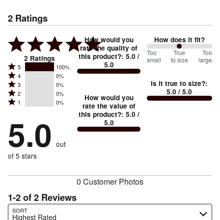
2
Ratings
How would you
How does it fit?
rate the quality of
100
Too
%
True
Too
this product?
:
5.0
/
2
Ratings
small
to size
large
5.0
between
Rated
5
100%
Rated
Too
4
0%
5
Is it true to size?
:
Rated
3
0%
4
small
stars
5.0
/ 5.0
Rated
2
0%
3
stars
How would you
by
and
Rated
1
0%
2
stars
rate the value of
by
100%
True
1
this product?
:
5.0
/
stars
by
5.0
0%
of
5.0
stars
to
by
0%
of
reviewers
by
size
0%
of
reviewers
out
0%
of
reviewers
of
of 5 stars
reviewers
reviewers
0 Customer Photos
1-2 of 2 Reviews
Search reviews…
SORT
Highest Rated