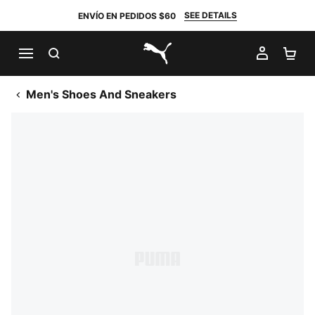
SEE DETAILS
ENVÍO EN PEDIDOS $60
BUSCAR
MI CUE
CA
PUMA.com
Men's Shoes And Sneakers