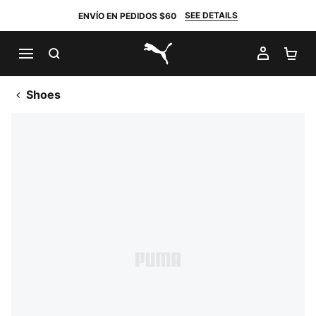
SEE DETAILS
ENVÍO EN PEDIDOS $60
BUSCAR
MI CUE
CA
PUMA.com
Shoes