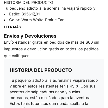
HISTORIA DEL PRODUCTO
Tu pequeño adicto a la adrenalina viajará rápido y
libre en estos resistentes tenis RS-X. Con sus acentos
Estilo
:
395617_01
de salpicaduras neón y suelas moteadas, están
Color
:
Warm White-Prairie Tan
diseñados para la aventura. Estos tenis futuristas dan
LEER MÁS
rienda suelta a la expresión personal e impulsan las
Envios y Devoluciones
travesuras en el patio de recreo a nuevas alturas de
Envío estándar gratis en pedidos de más de $60 sin
exaltación. ¡La revolución espera! ¡Vamos!
DETALLES
impuestos y devolución gratis en todos los pedidos
Empeine textil
que califiquen.
Refuerzos de piel sintética
Cordones bicolor
HISTORIA DEL PRODUCTO
Motas en la suela exterior
Detalles de la marca PUMA: tira característica en
Tu pequeño adicto a la adrenalina viajará rápido
grabado de gamuza
y libre en estos resistentes tenis RS-X. Con sus
PUMA Niños: Producto recomendado para niños y
acentos de salpicaduras neón y suelas
adolescentes de 8 a 16 años
moteadas, están diseñados para la aventura.
Estos tenis futuristas dan rienda suelta a la