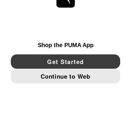
ESTAR AL DÍA
EXPLORAR
UNITED STATES
YouTube
Twitter
Pinterest
Instagram
Facebo
© PUMA NORTH AMERICA, INC.
IMPRINT AND LEGAL DATA