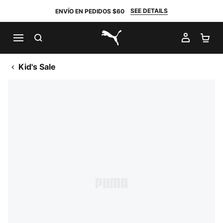
SEE DETAILS
ENVÍO EN PEDIDOS $60
BUSCAR
MI CUE
CA
PUMA.com
Kid's Sale