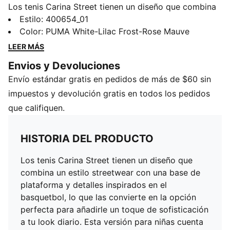
Los tenis Carina Street tienen un diseño que combina
un estilo streetwear con una base de plataforma y
Estilo
:
400654_01
detalles inspirados en el basquetbol, lo que las
Color
:
PUMA White-Lilac Frost-Rose Mauve
convierte en la opción perfecta para añadirle un toque
LEER MÁS
de sofisticación a tu look diario. Esta versión para
Envios y Devoluciones
niñas cuenta con un aplique floral y veraniego en el
Envío estándar gratis en pedidos de más de $60 sin
talón.
CARACTERÍSTICAS Y BENEFICIOS
impuestos y devolución gratis en todos los pedidos
SOFTFOAM+: Plantilla cómoda, diseñada con un talón
que califiquen.
extra grueso para proporcionar una amortiguación
suave
HISTORIA DEL PRODUCTO
Cubierta exterior fabricada con al menos un 30% de
materiales reciclados; base fabricada con al menos un
Los tenis Carina Street tienen un diseño que
10% de materiales reciclados
combina un estilo streetwear con una base de
DETALLES
plataforma y detalles inspirados en el
Calce regular
basquetbol, lo que las convierte en la opción
Cubierta sintética
perfecta para añadirle un toque de sofisticación
Con cordones
a tu look diario. Esta versión para niñas cuenta
Detalles de la marca PUMA