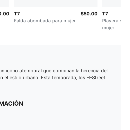
0.00
T7
$50.00
T7
Falda abombada para mujer
Playera semi
mujer
un icono atemporal que combinan la herencia del
 el estilo urbano. Esta temporada, los H-Street
RMACIÓN