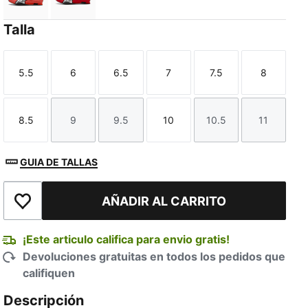
Red Glamour-PUMA Black
For All Time Red-PUMA Black
Talla
5.5
6
6.5
7
7.5
8
Talla
Talla
Talla
Talla
Talla
Talla
8.5
9
9.5
10
10.5
11
Talla
Talla
Talla
Talla
Talla
Talla
GUIA DE TALLAS
AÑADIR AL CARRITO
Añadir a la lista de deseos
¡Este articulo califica para envio gratis!
Devoluciones gratuitas en todos los pedidos que
califiquen
Descripción