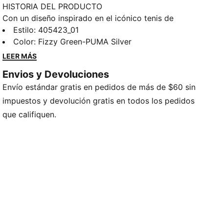
HISTORIA DEL PRODUCTO
Con un diseño inspirado en el icónico tenis de
running PUMA Harambee de los años 2000, los H-
Estilo
:
405423_01
Street son un icono atemporal que combinan la
Color
:
Fizzy Green-PUMA Silver
herencia del sprint con el ADN urbano. Rinde
LEER MÁS
homenaje a la época dorada de los 2000, cuando el
Envios y Devoluciones
atletismo se fusionó con el estilo urbano. Esta
Envío estándar gratis en pedidos de más de $60 sin
temporada, los H-Street regresan desde los archivos
con su empeine ligero, silueta de perfil bajo y todo su
impuestos y devolución gratis en todos los pedidos
legado urbano intacto.
que califiquen.
DETALLES
Corte regular
Puntera redondeada
Empeine de malla
Cierre con cordones
Tipo de talón: plano
Forro de tela
Plantilla moldeada
Entresuela EVA acolchada