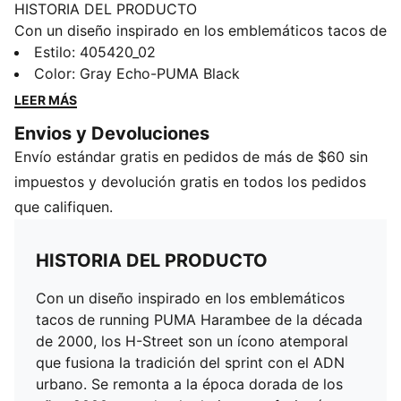
HISTORIA DEL PRODUCTO
Con un diseño inspirado en los emblemáticos tacos de
running PUMA Harambee de la década de 2000, los
Estilo
:
405420_02
H-Street son un ícono atemporal que fusiona la
Color
:
Gray Echo-PUMA Black
tradición del sprint con el ADN urbano. Se remonta a
LEER MÁS
la época dorada de los años 2000, cuando el
Envios y Devoluciones
atletismo se fusionó con el streetwear. Esta
Envío estándar gratis en pedidos de más de $60 sin
temporada, los H-Street vuelven de los archivos con
su empeine ligero, su silueta bajo y un legado urbano
impuestos y devolución gratis en todos los pedidos
que se mantiene intacto.
que califiquen.
DETALLES
Calce regular
HISTORIA DEL PRODUCTO
Puntera redondeada
Cierre con cordones
Con un diseño inspirado en los emblemáticos
Tipo de talón: Plano
tacos de running PUMA Harambee de la década
Lengüeta de ante
de 2000, los H-Street son un ícono atemporal
Suela: Goma
que fusiona la tradición del sprint con el ADN
Estampado geométrico en el empeine
urbano. Se remonta a la época dorada de los
.