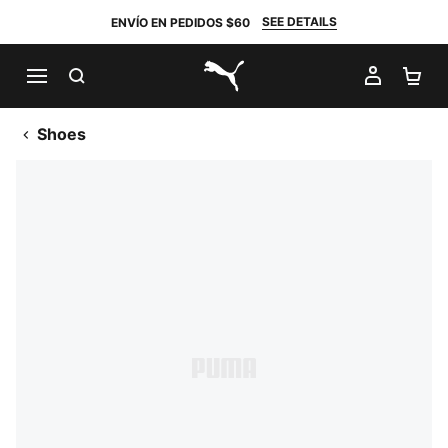
SEE DETAILS
ENVÍO EN PEDIDOS $60
BUSCAR
MI CUE
CA
PUMA.com
Shoes