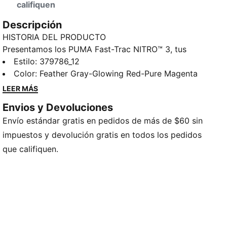
califiquen
Descripción
HISTORIA DEL PRODUCTO
Presentamos los PUMA Fast-Trac NITRO™ 3, tus
nuevas compañeros de trail running de empeine bajo.
Estilo
:
379786_12
Con una entresuela NITROFOAM™ en todo su largo
Color
:
Feather Gray-Glowing Red-Pure Magenta
para una amortiguación con capacidad de respuesta,
LEER MÁS
taqueado PUMAGRIP ATR de 4mm para máxima
Envios y Devoluciones
tracción y una cómoda cubierta con cuello de
Envío estándar gratis en pedidos de más de $60 sin
acolchado alto en talón, estos tenis elevarán tu
experiencia de trail running. Conquista cualquier
impuestos y devolución gratis en todos los pedidos
terreno con confianza en las PUMA Fast-Trac NITRO™
que califiquen.
3.
CARACTERÍSTICAS Y BENEFICIOS
Cubierta fabricada con al menos un 30% de
materiales reciclados
NITROFOAM™: Gomaespuma inyectada con nitrógeno
encapsulado, diseñada para brindar gran capacidad