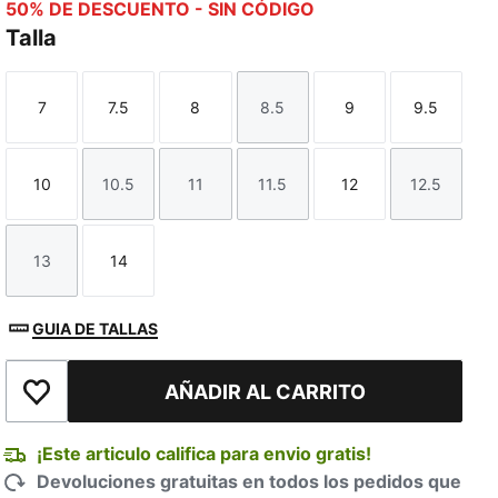
50% DE DESCUENTO - SIN CÓDIGO
Talla
7
7.5
8
8.5
9
9.5
Talla
Talla
Talla
Talla
Talla
Talla
10
10.5
11
11.5
12
12.5
Talla
Talla
Talla
Talla
Talla
Talla
13
14
Talla
Talla
GUIA DE TALLAS
AÑADIR AL CARRITO
Añadir a la lista de deseos
¡Este articulo califica para envio gratis!
Devoluciones gratuitas en todos los pedidos que