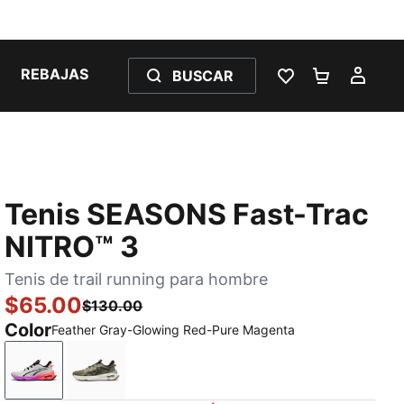
REBAJAS
BUSCAR
LISTA DE DESE
CARRITO 
MI C
Tenis SEASONS Fast-Trac
NITRO™ 3
Tenis de trail running para hombre
$65.00
$130.00
Color
Feather Gray-Glowing Red-Pure Magenta
Feather Gray-Glowing Red-Pure Magenta
Loden Green-PUMA Black