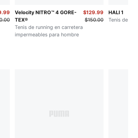
9.99
Velocity NITRO™ 4 GORE-
$129.99
HALI 1
0.00
TEX®
$150.00
Tenis de ba
Tenis de running en carretera
impermeables para hombre