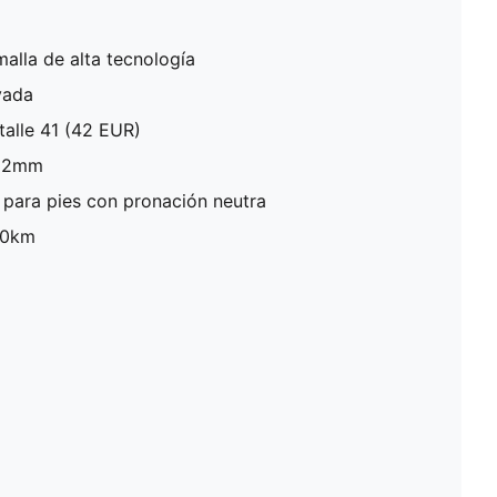
malla de alta tecnología
vada
talle 41 (42 EUR)
 12mm
para pies con pronación neutra
800km