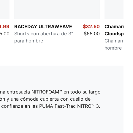
4.99
RACEDAY ULTRAWEAVE
$32.50
Chamarra 
5.00
Shorts con abertura de 3"
$65.00
Cloudspun
para hombre
Chamarra de
hombre
una entresuela NITROFOAM™ en todo su largo
n y una cómoda cubierta con cuello de
con confianza en las PUMA Fast-Trac NITRO™ 3.