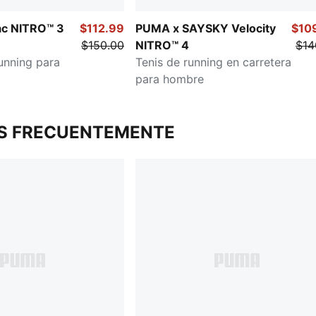
ac NITRO™ 3
$112.99
PUMA x SAYSKY Velocity
$10
$150.00
NITRO™ 4
$14
running para
Tenis de running en carretera
para hombre
S FRECUENTEMENTE