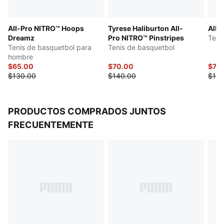
All-Pro NITRO™ Hoops
Tyrese Haliburton All-
All-
Dreamz
Pro NITRO™ Pinstripes
Teni
Tenis de basquetbol para
Tenis de basquetbol
hombre
$65.00
$70.00
$70
$130.00
$140.00
$140
PRODUCTOS COMPRADOS JUNTOS
FRECUENTEMENTE