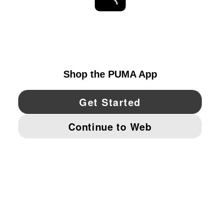
ESTAR AL DÍA
EXPLORAR
UNITED STATES
YouTube
Twitter
Pinterest
Instagram
Facebo
© PUMA NORTH AMERICA, INC.
IMPRINT AND LEGAL DATA