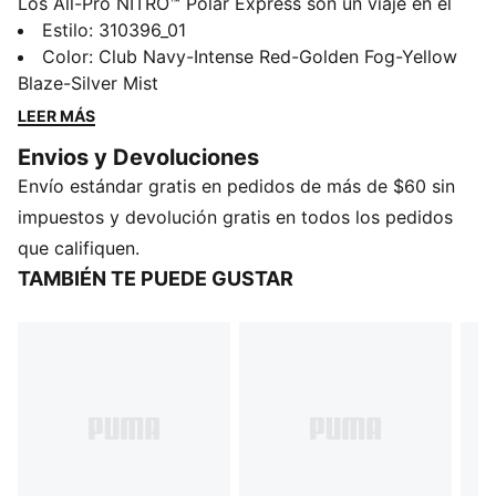
Los All-Pro NITRO™ Polar Express son un viaje en el
expreso polar. Le dimos vida a la magia de las Fiestas,
Estilo
:
310396_01
con materiales metalizados y detalles ocultos que
Color
:
Club Navy-Intense Red-Golden Fog-Yellow
referencian una campana y el pasaje del tren. Al
Blaze-Silver Mist
infundir la herencia PUMA con innovadora y expansiva
LEER MÁS
tecnología, las All-Pro NITRO™ impactan en cualquier
Envios y Devoluciones
cancha de basquetbol.
Envío estándar gratis en pedidos de más de $60 sin
CARACTERÍSTICAS Y BENEFICIOS
NITROFOAM™: Gomaespuma inyectada con nitrógeno
impuestos y devolución gratis en todos los pedidos
encapsulado, diseñada para brindar gran capacidad
que califiquen.
de respuesta y amortiguación superiores en un
TAMBIÉN TE PUEDE GUSTAR
calzado liviano
DETALLES
Cubierta en tejido de malla con superposiciones de
materiales textil y sintético
Entresuela de NITROFOAM™
Suela de goma
Calce regular
Detalles de la marca PUMA