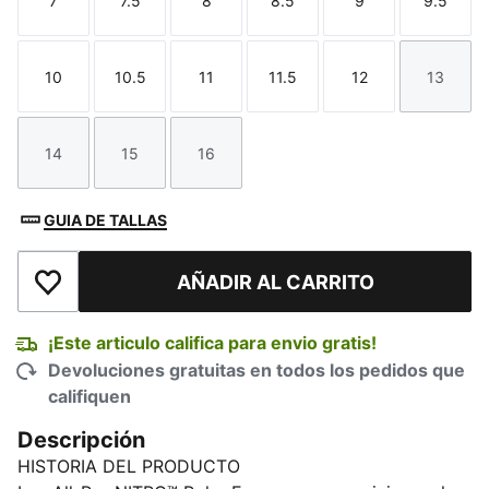
7
7.5
8
8.5
9
9.5
Talla
Talla
Talla
Talla
Talla
Talla
10
10.5
11
11.5
12
13
Talla
Talla
Talla
Talla
Talla
Talla
14
15
16
Talla
Talla
Talla
GUIA DE TALLAS
AÑADIR AL CARRITO
Añadir a la lista de deseos
¡Este articulo califica para envio gratis!
Devoluciones gratuitas en todos los pedidos que
califiquen
Descripción
HISTORIA DEL PRODUCTO