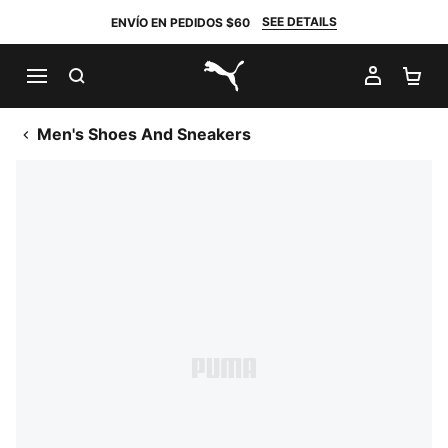
SEE DETAILS
ENVÍO EN PEDIDOS $60
BUSCAR
MI CUE
CA
PUMA.com
Men's Shoes And Sneakers