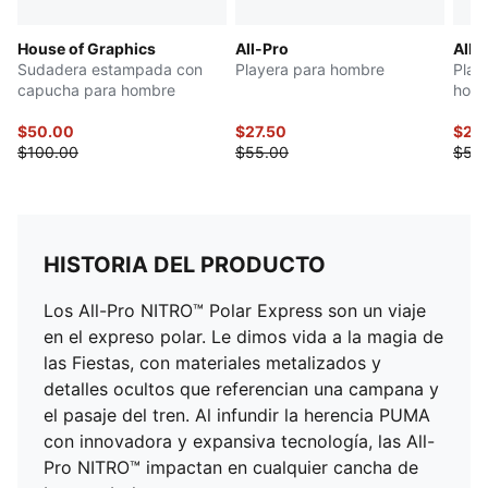
House of Graphics
All-Pro
All-
Sudadera estampada con
Playera para hombre
Play
capucha para hombre
hom
$50.00
$27.50
$25
$100.00
$55.00
$50
HISTORIA DEL PRODUCTO
Los All-Pro NITRO™ Polar Express son un viaje
en el expreso polar. Le dimos vida a la magia de
las Fiestas, con materiales metalizados y
detalles ocultos que referencian una campana y
el pasaje del tren. Al infundir la herencia PUMA
con innovadora y expansiva tecnología, las All-
Pro NITRO™ impactan en cualquier cancha de