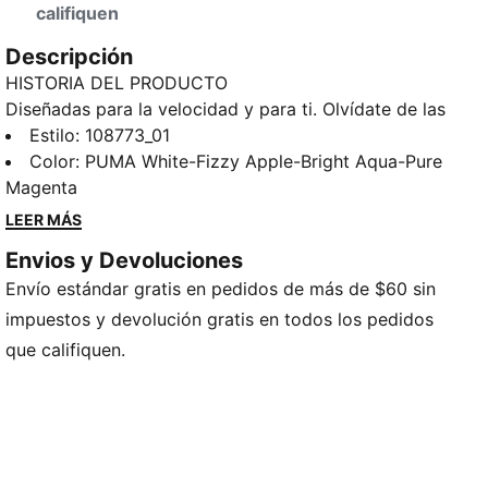
califiquen
Descripción
HISTORIA DEL PRODUCTO
Diseñadas para la velocidad y para ti. Olvídate de las
botas de talla única con unas ULTRA diseñadas
Estilo
:
108773_01
específicamente para mujer. Su silueta estilizada se
Color
:
PUMA White-Fizzy Apple-Bright Aqua-Pure
inspira en las ideas de futbolistas para que se ajuste
Magenta
como una segunda piel mientras superas a tus rivales.
LEER MÁS
Con una parte superior de malla actualizada y
Envios y Devoluciones
diseñada para un acabado letal, estas botas de fútbol
Envío estándar gratis en pedidos de más de $60 sin
se sienten y se juegan como una máquina afinada a
tus pies. Sin extras. Todo ULTRA.
impuestos y devolución gratis en todos los pedidos
CARACTERÍSTICAS Y BENEFICIOS
que califiquen.
MÁS RÁPIDO, PARA ELLA: Esta bota de fútbol está
hecha para mujeres, con medidas como el volumen y
la altura del empeine diseñadas para el pie femenino
ACELERACIÓN: SPEEDSYSTEM es el diseño de suela
exterior patentado de PUMA que combina un material