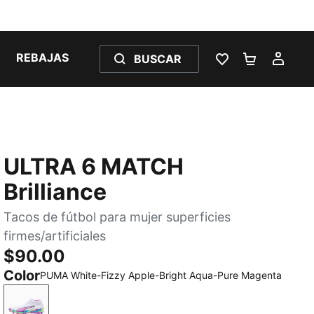
REBAJAS
BUSCAR
LISTA DE DESE
CARRITO 
MI C
ULTRA 6 MATCH
Brilliance
Tacos de fútbol para mujer superficies
firmes/artificiales
$90.00
Color
PUMA White-Fizzy Apple-Bright Aqua-Pure Magenta