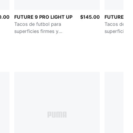
Detalles de la marca PUMA
0.00
FUTURE 9 PRO LIGHT UP
$145.00
FUTURE 9 
Tacos de futbol para
Tacos de fut
superficies firmes y
superficies 
artificiales para mujer
artificiales 