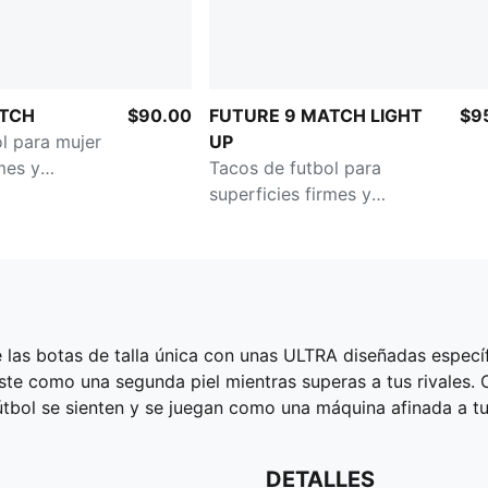
ATCH
$90.00
FUTURE 9 MATCH LIGHT
$9
l para mujer
UP
mes y
Tacos de futbol para
superficies firmes y
artificiales para mujer
e las botas de talla única con unas ULTRA diseñadas específ
juste como una segunda piel mientras superas a tus rivales.
útbol se sienten y se juegan como una máquina afinada a tu
DETALLES