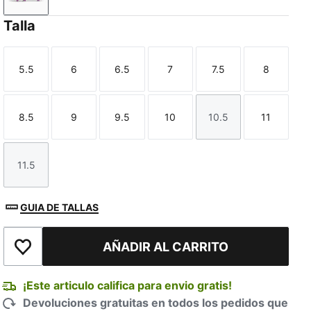
PUMA White-Fizzy Apple-Bright Aqua-Pure Magenta
Talla
5.5
6
6.5
7
7.5
8
Talla
Talla
Talla
Talla
Talla
Talla
8.5
9
9.5
10
10.5
11
Talla
Talla
Talla
Talla
Talla
Talla
11.5
Talla
GUIA DE TALLAS
AÑADIR AL CARRITO
Añadir a la lista de deseos
¡Este articulo califica para envio gratis!
Devoluciones gratuitas en todos los pedidos que