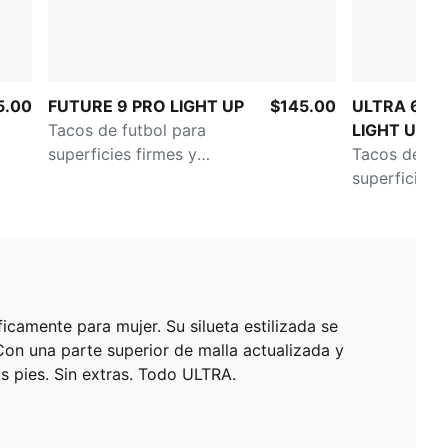
5.00
FUTURE 9 PRO LIGHT UP
$145.00
ULTRA 6 U
Tacos de futbol para
LIGHT UP
superficies firmes y
Tacos de fut
artificiales para mujer
superficies 
mujer
icamente para mujer. Su silueta estilizada se
 Con una parte superior de malla actualizada y
s pies. Sin extras. Todo ULTRA.