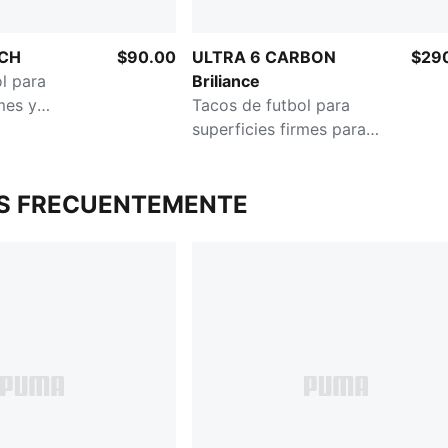
TCH
$90.00
ULTRA 6 CARBON
$29
l para
Briliance
mes y
Tacos de futbol para
ra mujer
superficies firmes para
mujer
S FRECUENTEMENTE