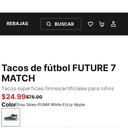
REBAJAS
BUSCAR
LISTA DE DESE
CARRITO 
MI C
Tacos de fútbol FUTURE 7
MATCH
Tacos superficies firmes/artificiales para niños
$24.99
$75.00
Color
Gray Skies-PUMA White-Fizzy Apple
Gray Skies-PUMA White-Fizzy Apple