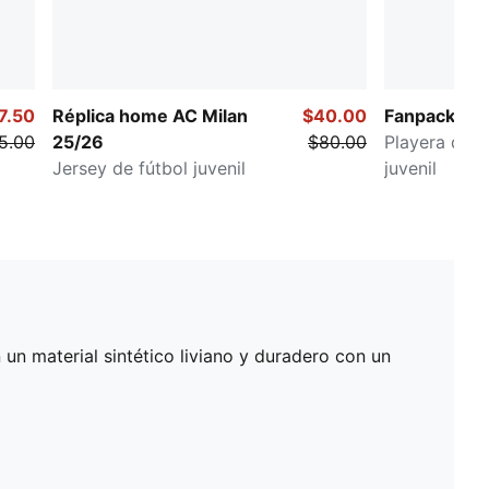
7.50
Réplica home AC Milan
$40.00
Fanpack Mé
5.00
25/26
$80.00
Playera de 
Jersey de fútbol juvenil
juvenil
n material sintético liviano y duradero con un