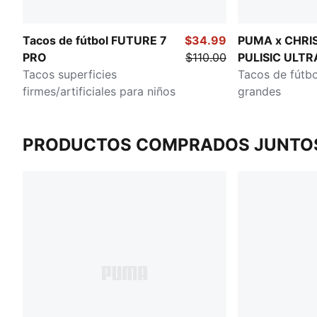
Tacos de fútbol FUTURE 7
$34.99
PUMA x CHRI
PRO
$110.00
PULISIC ULT
Tacos superficies
Persiguiendo 
Tacos de fútbo
firmes/artificiales para niños
Terreno firme/a
grandes
PRODUCTOS COMPRADOS JUNTO