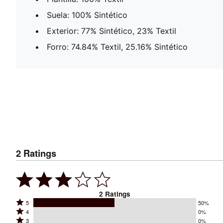
Suela: 100% Sintético
Exterior: 77% Sintético, 23% Textil
Forro: 74.84% Textil, 25.16% Sintético
2
Ratings
2
Ratings
Rated
5
50%
Rated
4
0%
5
Rated
3
0%
4