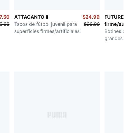
7.50
ATTACANTO II
$24.99
FUTURE 8 M
5.00
Tacos de fútbol juvenil para
$30.00
firme/suelo a
superficies firmes/artificiales
Botines de f
grandes