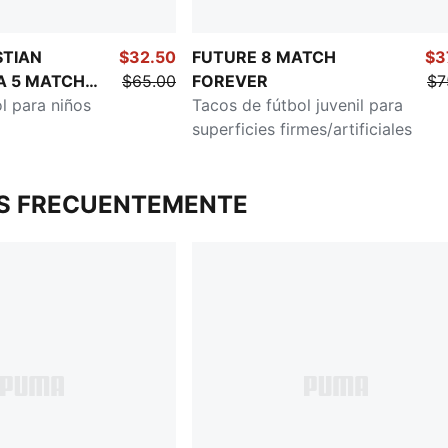
STIAN
$32.50
FUTURE 8 MATCH
$3
RA 5 MATCH
$65.00
FOREVER
$7
el sueño
l para niños
Tacos de fútbol juvenil para
rtificial
superficies firmes/artificiales
S FRECUENTEMENTE