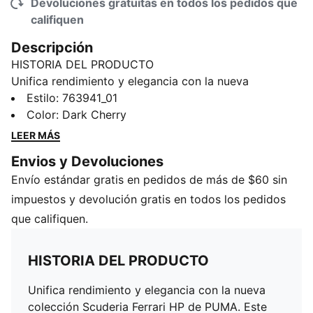
Devoluciones gratuitas en todos los pedidos que
califiquen
Descripción
HISTORIA DEL PRODUCTO
Unifica rendimiento y elegancia con la nueva
colección Scuderia Ferrari HP de PUMA. Este
Estilo
:
763941_01
sudadera de corte regular, que luce el color rojo
Color
:
Dark Cherry
característico en un tono más oscuro para la nueva
LEER MÁS
temporada, presenta una capucha con cordones de
Envios y Devoluciones
ajuste y un bolsillo tipo canguro. Muestra tu apoyo
Envío estándar gratis en pedidos de más de $60 sin
por la escudería y adueñate de su espíritu para la
temporada 2025.
impuestos y devolución gratis en todos los pedidos
DETALLES
que califiquen.
Corte regular
Frisa de verano
HISTORIA DEL PRODUCTO
Largo: Regular
Gorra con cordón
Unifica rendimiento y elegancia con la nueva
Bolsillo frontal
colección Scuderia Ferrari HP de PUMA. Este