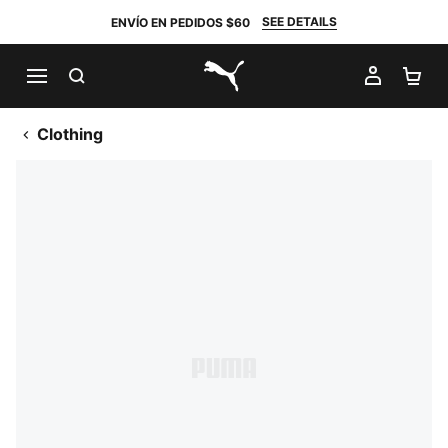
SEE DETAILS
ENVÍO EN PEDIDOS $60
BUSCAR
MI CUE
CA
PUMA.com
Clothing