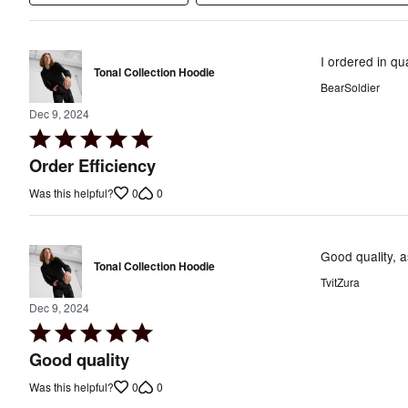
I ordered in qua
Tonal Collection Hoodie
BearSoldier
Dec 9, 2024
Rated
5
Order Efficiency
out
0
0
Was this helpful?
of
5
Good quality, 
Tonal Collection Hoodie
TvitZura
Dec 9, 2024
Rated
5
Good quality
out
0
0
Was this helpful?
of