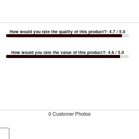
How would you rate the quality of this product?
:
4.7
/ 5.0
How would you rate the value of this product?
:
4.6
/ 5.0
0 Customer Photos