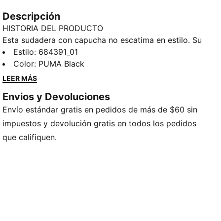
Descripción
HISTORIA DEL PRODUCTO
Esta sudadera con capucha no escatima en estilo. Su
inscripción PUMA en el pecho le aporta el
Estilo
:
684391_01
característico look deportivo, mientras que su diseño
Color
:
PUMA Black
en un único tono la hace destacar con cualquier
LEER MÁS
atuendo. Perfecta para un look relajado o para salir a
Envios y Devoluciones
la calle.
Envío estándar gratis en pedidos de más de $60 sin
CARACTERÍSTICAS Y BENEFICIOS
66% algodón, 34% poliéster reciclado
impuestos y devolución gratis en todos los pedidos
warmCELL: Tecnología transpirable para climas fríos,
que califiquen.
diseñada para retener el calor junto al cuerpo y
mantenerte abrigado mientras haces ejercicio
DETALLES
Corte regular
Rib en puños
Cordones de ajuste externos
Largo: Regular