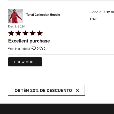
5
Good quality fab
Tonal Collection Hoodie
Achin
Dec 9, 2024
Rated
5
Excellent purchase
out
0
0
Was this helpful?
of
5
SHOW MORE
OBTÉN 20% DE DESCUENTO