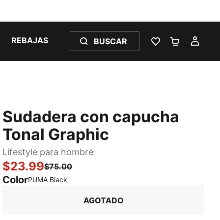
REBAJAS
BUSCAR
LISTA DE DESE
CARRITO 
MI C
Sudadera con capucha
Tonal Graphic
Lifestyle para hombre
$23.99
$75.00
Color
:
agotado
PUMA Black
AGOTADO