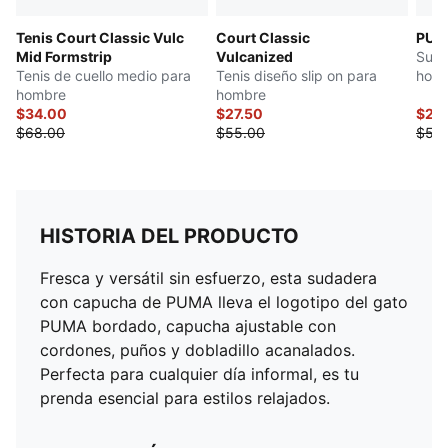
Tenis Court Classic Vulc
Court Classic
PUM
Mid Formstrip
Vulcanized
Suda
Tenis de cuello medio para
Tenis diseño slip on para
hom
hombre
hombre
$34.00
$27.50
$27.
$68.00
$55.00
$55
HISTORIA DEL PRODUCTO
Fresca y versátil sin esfuerzo, esta sudadera
con capucha de PUMA lleva el logotipo del gato
PUMA bordado, capucha ajustable con
cordones, puños y dobladillo acanalados.
Perfecta para cualquier día informal, es tu
prenda esencial para estilos relajados.