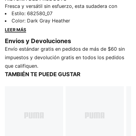
Fresca y versátil sin esfuerzo, esta sudadera con
capucha de PUMA lleva el logotipo del gato PUMA
Estilo
:
682580_07
bordado, capucha ajustable con cordones, puños y
Color
:
Dark Gray Heather
dobladillo acanalados. Perfecta para cualquier día
LEER MÁS
informal, es tu prenda esencial para estilos relajados.
Envios y Devoluciones
CARACTERÍSTICAS Y BENEFICIOS
Envío estándar gratis en pedidos de más de $60 sin
Producto fabricado con al menos un 50 % de
materiales reciclados
impuestos y devolución gratis en todos los pedidos
DETALLES
que califiquen.
Ajuste regular
TAMBIÉN TE PUEDE GUSTAR
Tejido de felpa francesa
Largo regular
Capucha con cordones
Manga larga
Bolsillo tipo canguro
Detalles de la marca PUMA