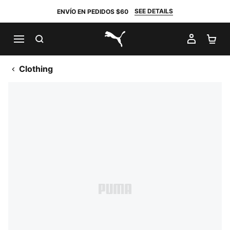
SEE DETAILS
ENVÍO EN PEDIDOS $60
BUSCAR
MI CUE
CA
PUMA.com
Clothing