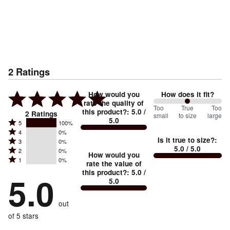
2
Ratings
How would you
How does it fit?
rate the quality of
100
Too
%
True
Too
this product?
:
5.0
/
2
Ratings
small
to size
large
5.0
between
Rated
5
100%
Rated
Too
4
0%
5
Is it true to size?
:
Rated
3
0%
4
small
stars
5.0
/ 5.0
Rated
2
0%
3
stars
How would you
by
and
Rated
1
0%
2
stars
rate the value of
by
100%
True
1
this product?
:
5.0
/
stars
by
5.0
0%
of
5.0
stars
to
by
0%
of
reviewers
by
size
0%
of
reviewers
out
0%
of
reviewers
of
of 5 stars
reviewers
reviewers