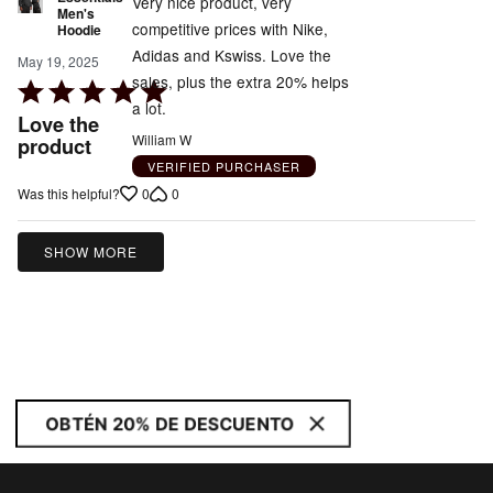
Very nice product, very
Men's
competitive prices with Nike,
Hoodie
Adidas and Kswiss. Love the
May 19, 2025
sales, plus the extra 20% helps
Rated
a lot.
5
Love the
out
William W
product
of
VERIFIED PURCHASER
5
0
0
Was this helpful?
SHOW MORE
OBTÉN 20% DE DESCUENTO