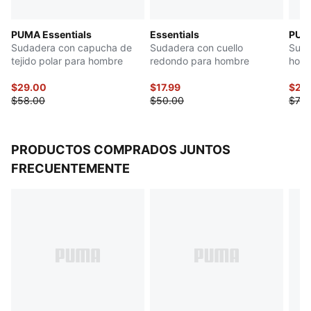
PUMA Essentials
Essentials
PUM
Sudadera con capucha de
Sudadera con cuello
Suda
tejido polar para hombre
redondo para hombre
hom
$29.00
$17.99
$28
$58.00
$50.00
$70.
PRODUCTOS COMPRADOS JUNTOS
FRECUENTEMENTE