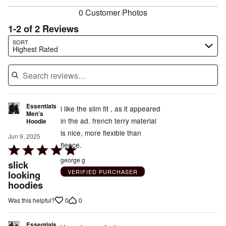
0 Customer Photos
1-2 of 2 Reviews
Search reviews…
SORT
Highest Rated
Essentials
i like the slim fit , as it appeared
Men's
in the ad. french terry material
Hoodie
is nice, more flexible than
Jun 9, 2025
fleece.
Rated
5
george g
slick
out
VERIFIED PURCHASER
looking
hoodies
of
5
0
0
Was this helpful?
Essentials