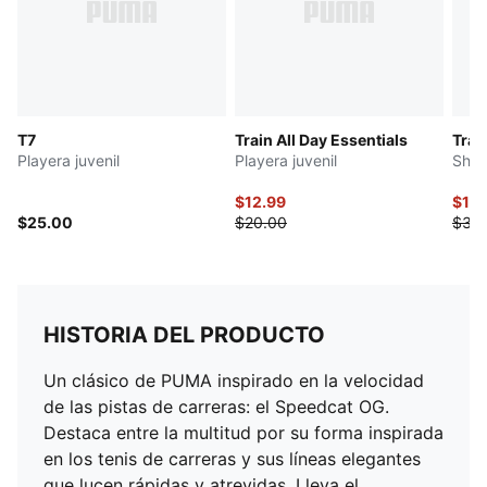
T7
Train All Day Essentials
Trai
Playera juvenil
Playera juvenil
Short
$12.99
$15
$25.00
$20.00
$30
HISTORIA DEL PRODUCTO
Un clásico de PUMA inspirado en la velocidad
de las pistas de carreras: el Speedcat OG.
Destaca entre la multitud por su forma inspirada
en los tenis de carreras y sus líneas elegantes
que lucen rápidas y atrevidas. Lleva el