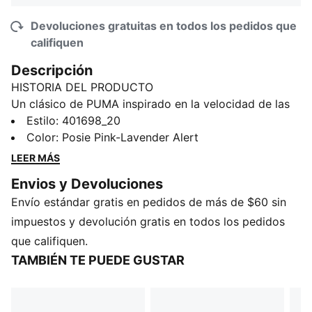
Devoluciones gratuitas en todos los pedidos que
califiquen
Descripción
HISTORIA DEL PRODUCTO
Un clásico de PUMA inspirado en la velocidad de las
pistas de carreras: el Speedcat OG. Destaca entre la
Estilo
:
401698_20
multitud por su forma inspirada en los tenis de
Color
:
Posie Pink-Lavender Alert
carreras y sus líneas elegantes que lucen rápidas y
LEER MÁS
atrevidas. Lleva el motorsport a la calle y sé dueño de
Envios y Devoluciones
la tendencia del perfil bajo con esta última versión de
Envío estándar gratis en pedidos de más de $60 sin
nuestra icónica silueta.
DETALLES
impuestos y devolución gratis en todos los pedidos
Ancho regular
que califiquen.
Empeine de cuero
TAMBIÉN TE PUEDE GUSTAR
Cierre con agujetas
Cómoda plantilla Ortholite®
Suela exterior de goma