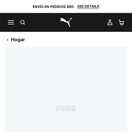
SEE DETAILS
ENVÍO EN PEDIDOS $60
BUSCAR
MI CUE
CA
PUMA.com
Hogar