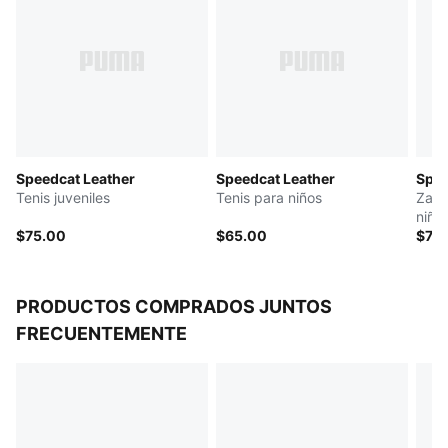
PUMA niños grandes: Producto recomendado para
niños y adolescentes de 8 a 16 años
Speedcat Leather
Speedcat Leather
Spee
Tenis juveniles
Tenis para niños
Zapa
niño
$75.00
$65.00
$70
PRODUCTOS COMPRADOS JUNTOS
FRECUENTEMENTE