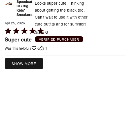
Speedcat
Looks super cute. Thinking
OG Big
about getting the black too.
Kids'
Sneakers
Can’t wait to use it with other
Apr 25, 2026
cute outfits and for summer!
Rated
Grace G
5
Super cute
VERIFIED PURCHASER
out
6
1
Was this helpful?
of
5
SHOW MORE