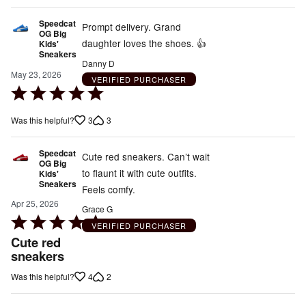
Speedcat
Prompt delivery. Grand
OG Big
daughter loves the shoes. 👍
Kids'
Sneakers
Danny D
May 23, 2026
VERIFIED PURCHASER
Rated
5
3
3
Was this helpful?
out
of
Speedcat
5
Cute red sneakers. Can’t wait
OG Big
to flaunt it with cute outfits.
Kids'
Sneakers
Feels comfy.
Apr 25, 2026
Grace G
Rated
VERIFIED PURCHASER
5
Cute red
out
sneakers
of
4
2
Was this helpful?
5