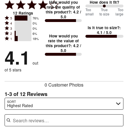
How would you
How does it fit?
rate the quality of
100
Too
%
True
Too
this product?
:
4.2
/
12
Ratings
small
to size
large
5.0
between
Rated
5
76%
Rated
Too
4
0%
5
Is it true to size?
:
Rated
3
0%
4
small
stars
4.1
/ 5.0
Rated
2
6%
3
stars
How would you
by
and
Rated
1
18%
2
stars
rate the value of
by
76%
True
1
this product?
:
4.2
/
stars
by
4.1
0%
of
5.0
stars
to
by
0%
of
reviewers
by
size
6%
of
reviewers
out
18%
of
reviewers
of
of 5 stars
reviewers
reviewers
0 Customer Photos
1-3 of 12 Reviews
Search reviews…
SORT
Highest Rated