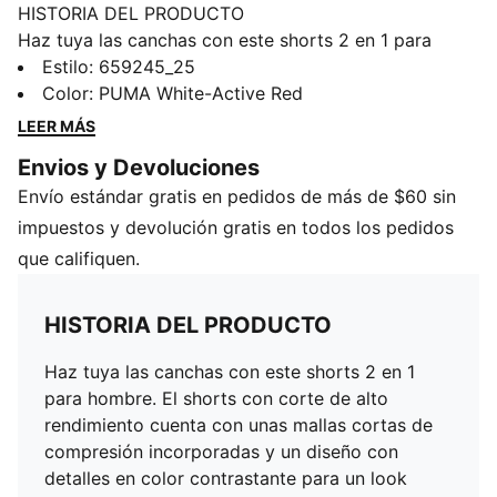
HISTORIA DEL PRODUCTO
Haz tuya las canchas con este shorts 2 en 1 para
hombre. El shorts con corte de alto rendimiento
Estilo
:
659245_25
cuenta con unas mallas cortas de compresión
Color
:
PUMA White-Active Red
incorporadas y un diseño con detalles en color
LEER MÁS
contrastante para un look deportivo y con estilo.
Envios y Devoluciones
CARACTERÍSTICAS Y BENEFICIOS
Envío estándar gratis en pedidos de más de $60 sin
dryCELL: Tecnología de alto rendimiento, diseñada
para absorber la humedad del cuerpo y mantenerte
impuestos y devolución gratis en todos los pedidos
libre de sudor durante el ejercicio.
que califiquen.
Producto fabricado con al menos un 70% de
materiales reciclados.
HISTORIA DEL PRODUCTO
DETALLES
Para uso en deportes de interiores
Haz tuya las canchas con este shorts 2 en 1
Corte de alto rendimiento
para hombre. El shorts con corte de alto
Mallas cortas de compresión incorporadas
rendimiento cuenta con unas mallas cortas de
Detalles de color contrastante
compresión incorporadas y un diseño con
Largo por encima de la rodilla
detalles en color contrastante para un look
Cintura media