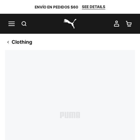
SEE DETAILS
ENVÍO EN PEDIDOS $60
BUSCAR
MI CUE
CA
PUMA.com
Clothing