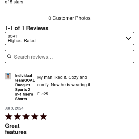
of
of 5 stars
reviewers
reviewers
0 Customer Photos
1-1 of 1 Reviews
Search reviews…
SORT
Highest Rated
Individual
My man liked it. Cozy and
teamGOAL
comfy. Now he is wearing it
Racquet
Sports 2-
Elle25
in-1 Men's
Shorts
Jul 3, 2024
Rated
5
Great
out
features
of