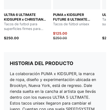
ULTRA 6 ULTIMATE
PUMA x KIDSUPER
ULT
KIDSUPER x CHRISTIAN
FUTURE 8 ULTIMATE
Taco
PULISIC
Tacos de futbol para
Suelo Firme
Tacos de fútbol unisex
supe
superficies firmes para
hom
hombre
$125.00
$250.00
$250.00
$24
HISTORIA DEL PRODUCTO
La colaboración PUMA x KIDSUPER, la marca
de ropa, diseño y experimentación ubicada en
Brooklyn, Nueva York, está de regreso. Dale
rienda suelta en la cancha al artista que llevás
dentro con los nuevos ULTRA 5 ULTIMATE.
Estos tacos unisex llegaron para cambiar el
juego. Cuentan con una suela SPEEDSYSTEM