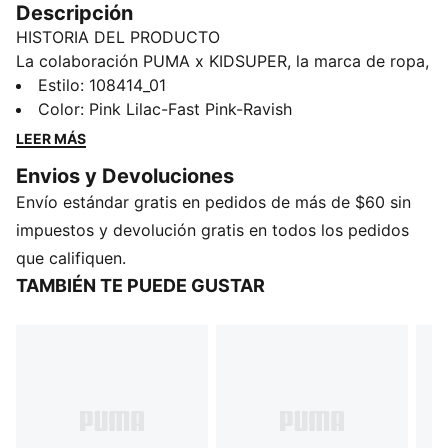
Descripción
HISTORIA DEL PRODUCTO
La colaboración PUMA x KIDSUPER, la marca de ropa,
diseño y experimentación ubicada en Brooklyn, Nueva
Estilo
:
108414_01
York, está de regreso. Dale rienda suelta en la cancha
Color
:
Pink Lilac-Fast Pink-Ravish
al artista que llevás dentro con los nuevos ULTRA 5
LEER MÁS
ULTIMATE. Estos tacos unisex llegaron para cambiar
Envios y Devoluciones
el juego. Cuentan con una suela SPEEDSYSTEM para
Envío estándar gratis en pedidos de más de $60 sin
maximizar la aceleración, refuerzo PWRTAPE SQD
para mayor estabilidad y GripControl Pro para un
impuestos y devolución gratis en todos los pedidos
óptimo manejo de la pelota. Expresate y domina el
que califiquen.
juego.
TAMBIÉN TE PUEDE GUSTAR
CARACTERÍSTICAS Y BENEFICIOS
Cubierta fabricada con al menos un 50% de
materiales reciclados
SPEEDSYSTEM: Suela que combina una base de fibras
de alto rendimiento con un revolucionario diseño de
tacos para maximizar el retorno de energía y la
aceleración