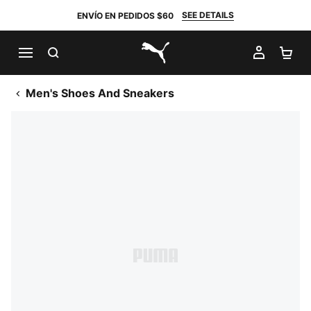
SEE DETAILS
ENVÍO EN PEDIDOS $60
BUSCAR
MI CUE
CA
PUMA.com
Men's Shoes And Sneakers