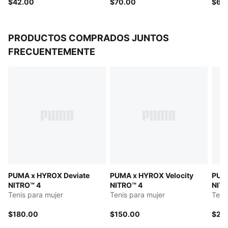
Sujeción media
$42.00
$70.00
$68
Largo: regular
Copas extraíbles
Forro transpirable
PRODUCTOS COMPRADOS JUNTOS
FRECUENTEMENTE
PUMA x HYROX Deviate
PUMA x HYROX Velocity
PUMA
NITRO™ 4
NITRO™ 4
NITR
Tenis para mujer
Tenis para mujer
Teni
$180.00
$150.00
$26