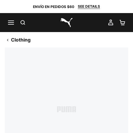
SEE DETAILS
ENVÍO EN PEDIDOS $60
BUSCAR
MI CUE
CA
PUMA.com
Clothing