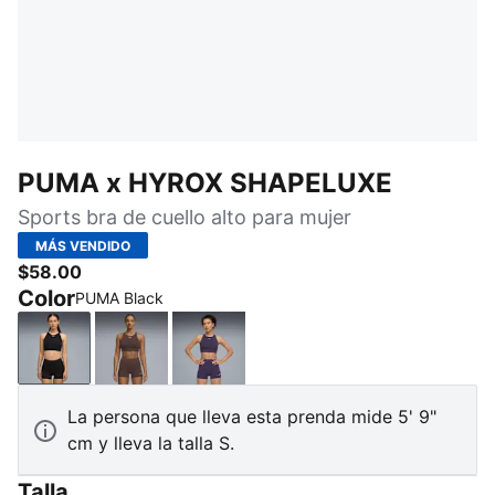
PUMA x HYROX SHAPELUXE
Sports bra de cuello alto para mujer
MÁS VENDIDO
$58.00
Color
PUMA Black
PUMA Black
Chocolate Brown
Deep Plum
La persona que lleva esta prenda mide 5' 9"
cm y lleva la talla S.
Talla