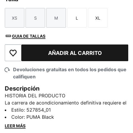
XS
S
M
L
XL
Talla
Talla
Talla
Talla
Talla
GUIA DE TALLAS
AÑADIR AL CARRITO
Añadir a la lista de deseos
Devoluciones gratuitas en todos los pedidos que
califiquen
Descripción
HISTORIA DEL PRODUCTO
La carrera de acondicionamiento definitiva requiere el
equipo definitivo. PUMA x HYROX vuelve una vez más
Estilo
:
527854_01
con nuevos diseños especialmente pensados para los
Color
:
PUMA Black
atletas HYROX. Ya sea que te estés preparando para
LEER MÁS
tu primer evento HYROX o estés buscando conseguir