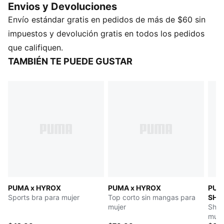
Envios y Devoluciones
una nueva marca personal, cada pieza de esta
Envío estándar gratis en pedidos de más de $60 sin
colección está hecha para hacer frente a la intensidad
de la competencia.
impuestos y devolución gratis en todos los pedidos
CARACTERÍSTICAS Y BENEFICIOS
que califiquen.
dryCELL: Tecnología de alto rendimiento, diseñada
TAMBIÉN TE PUEDE GUSTAR
para absorber la humedad del cuerpo y mantenerte
libre de sudor durante el ejercicio
EVERSCULPT: Ropa deportiva que destaca la silueta
con su tela compresiva modeladora y un patrón de
diseño que acompaña y suaviza los contornos
corporales, sujetando sin restringir el movimiento
Producto fabricado con al menos un 50 % de
materiales reciclados.
DETALLES
Corte: ajustado
PUMA x HYROX
PUMA x HYROX
PUM
Material principal: entrelazado
Sports bra para mujer
Top corto sin mangas para
SHA
Correas ajustables
mujer
Shor
Cobertura de cuello alto
muje