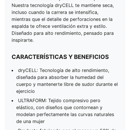
Producto fabricado con al menos un 50% de
Nuestra tecnología dryCELL te mantiene seca,
materiales reciclados
incluso cuando la carrera se intensifica,
DETALLES
mientras que el detalle de perforaciones en la
Corte ajustado
espalda te ofrece ventilación extra y estilo.
Tricot
Diseñado para alto rendimiento, pensado para
Cuello redondo
inspirarte.
Sin mangas
Largo: Corto
CARACTERÍSTICAS Y BENEFICIOS
dryCELL: Tecnología de alto rendimiento,
diseñada para absorber la humedad del
cuerpo y mantenerte libre de sudor durante el
ejercicio
ULTRAFORM: Tejido compresivo pero
elástico, con diseños que contornean y
modelan perfectamente las curvas naturales
de una mujer