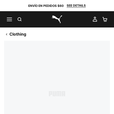
SEE DETAILS
ENVÍO EN PEDIDOS $60
BUSCAR
MI CUE
CA
PUMA.com
Clothing