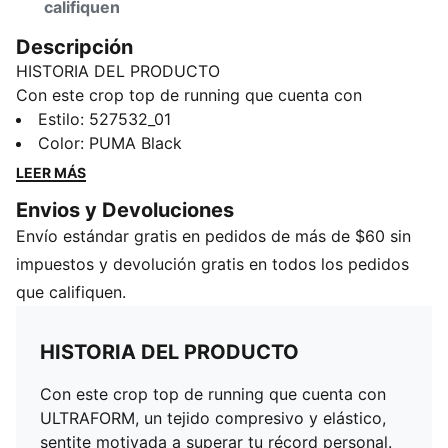
califiquen
Descripción
HISTORIA DEL PRODUCTO
Con este crop top de running que cuenta con
ULTRAFORM, un tejido compresivo y elástico, sentite
Estilo
:
527532_01
motivada a superar tu récord personal. Nuestra
Color
:
PUMA Black
tecnología dryCELL te mantiene seca, incluso cuando
LEER MÁS
la carrera se intensifica, mientras que el detalle de
Envios y Devoluciones
perforaciones en la espalda te ofrece ventilación extra
Envío estándar gratis en pedidos de más de $60 sin
y estilo. Diseñado para alto rendimiento, pensado para
inspirarte.
impuestos y devolución gratis en todos los pedidos
CARACTERÍSTICAS Y BENEFICIOS
que califiquen.
dryCELL: Tecnología de alto rendimiento, diseñada
para absorber la humedad del cuerpo y mantenerte
HISTORIA DEL PRODUCTO
libre de sudor durante el ejercicio
ULTRAFORM: Tejido compresivo pero elástico, con
Con este crop top de running que cuenta con
diseños que contornean y modelan perfectamente las
ULTRAFORM, un tejido compresivo y elástico,
curvas naturales de una mujer
sentite motivada a superar tu récord personal.