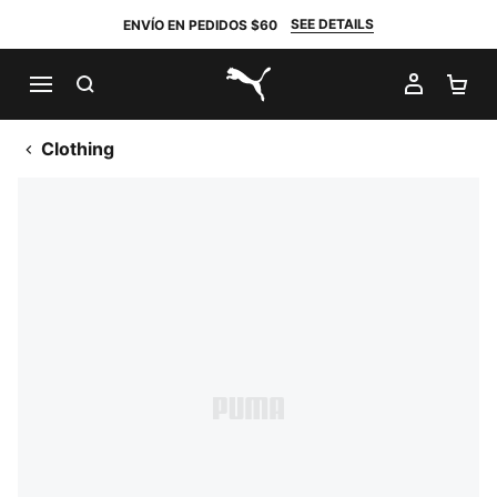
SEE DETAILS
ENVÍO EN PEDIDOS $60
BUSCAR
MI CUE
CA
PUMA.com
Clothing