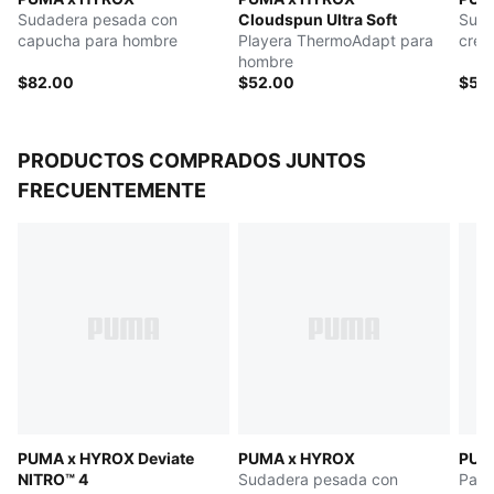
Manga larga
Sudadera pesada con
Cloudspun Ultra Soft
Suda
Largo: regular
capucha para hombre
Playera ThermoAdapt para
crem
Bolsillos: Bolsillo tipo canguro
hombre
$82.00
$52.00
$50
PRODUCTOS COMPRADOS JUNTOS
FRECUENTEMENTE
PUMA x HYROX Deviate
PUMA x HYROX
PUM
NITRO™ 4
Sudadera pesada con
Pant