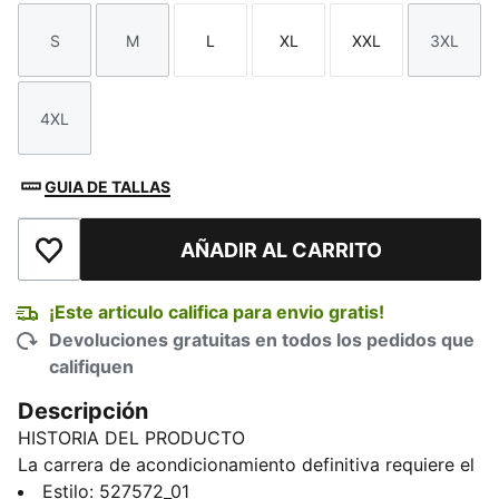
S
M
L
XL
XXL
3XL
Talla
Talla
Talla
Talla
Talla
Talla
4XL
Talla
GUIA DE TALLAS
AÑADIR AL CARRITO
Añadir a la lista de deseos
¡Este articulo califica para envio gratis!
Devoluciones gratuitas en todos los pedidos que
califiquen
Descripción
HISTORIA DEL PRODUCTO
La carrera de acondicionamiento definitiva requiere el
equipo definitivo. PUMA x HYROX vuelve una vez más
Estilo
:
527572_01