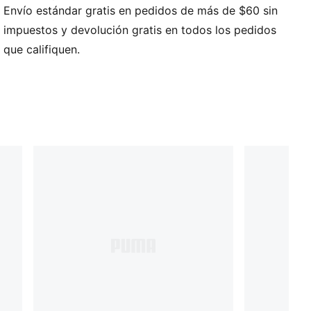
Envío estándar gratis en pedidos de más de $60 sin
prendas de esta colección están diseñadas para
soportar la intensidad de la competencia.
impuestos y devolución gratis en todos los pedidos
CARACTERÍSTICAS Y BENEFICIOS
que califiquen.
Producto fabricado con al menos un 50 % de
materiales reciclados.
DETALLES
Estilo gorro
Puño mediano
Corte regular
Tejido de punto acanalado
Logotipo PUMA x HYROX bordado