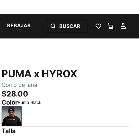
REBAJAS
BUSCAR
LISTA DE DESE
CARRITO 
MI C
PUMA x HYROX
Gorro de lana
$28.00
Color
Puma Black
Puma Black
Talla