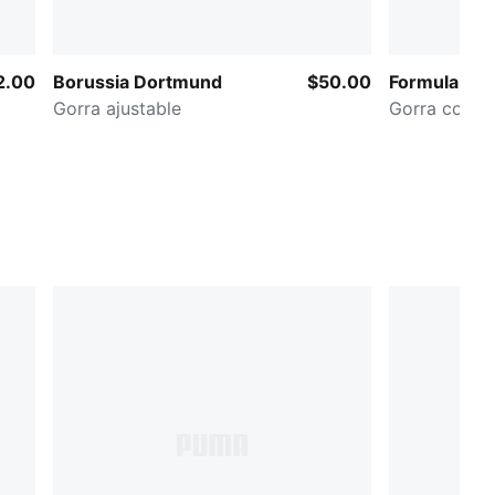
2.00
Borussia Dortmund
$50.00
Formula 1® 
Gorra ajustable
Gorra con m