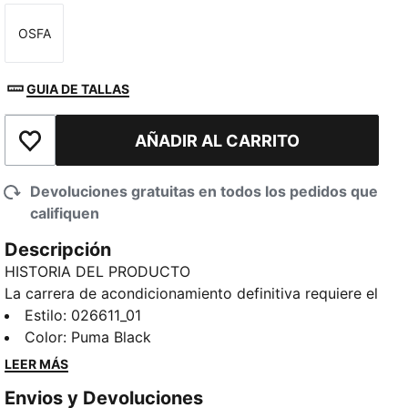
OSFA
Talla
GUIA DE TALLAS
AÑADIR AL CARRITO
Añadir a la lista de deseos
Devoluciones gratuitas en todos los pedidos que
califiquen
Descripción
HISTORIA DEL PRODUCTO
La carrera de acondicionamiento definitiva requiere el
equipo definitivo. PUMA x HYROX vuelve una vez
Estilo
:
026611_01
más con nuevos diseños especialmente pensados
Color
:
Puma Black
para los atletas HYROX. No importa si te estás
LEER MÁS
preparando para tu primera prueba HYROX o si
Envios y Devoluciones
persigues una nueva marca personal, todas las