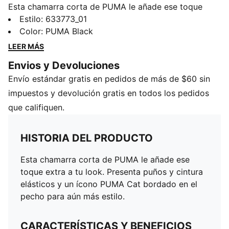
Esta chamarra corta de PUMA le añade ese toque
extra a tu look. Presenta puños y cintura elásticos y
Estilo
:
633773_01
un ícono PUMA Cat bordado en el pecho para aún
Color
:
PUMA Black
más estilo.
LEER MÁS
CARACTERÍSTICAS Y BENEFICIOS
Envios y Devoluciones
Producto fabricado con al menos un 50% de
Envío estándar gratis en pedidos de más de $60 sin
materiales reciclados
DETALLES
impuestos y devolución gratis en todos los pedidos
Corte holgado
que califiquen.
Tejido spacer
Largo: Corto
HISTORIA DEL PRODUCTO
Cuello camisero
Con cierre
Esta chamarra corta de PUMA le añade ese
Manga larga
toque extra a tu look. Presenta puños y cintura
Detalles de la marca PUMA
elásticos y un ícono PUMA Cat bordado en el
pecho para aún más estilo.
CARACTERÍSTICAS Y BENEFICIOS