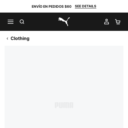
SEE DETAILS
ENVÍO EN PEDIDOS $60
BUSCAR
MI CUE
CA
PUMA.com
Clothing