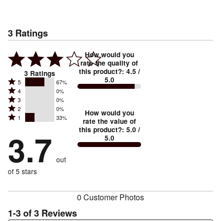
3
Ratings
How would you
rate the quality of
this product?
:
4.5
/
3
Ratings
5.0
Rated
5
67%
Rated
4
0%
5
Rated
3
0%
4
stars
Rated
2
0%
3
stars
How would you
by
Rated
1
33%
2
stars
rate the value of
by
67%
1
this product?
:
5.0
/
stars
by
3.7
0%
of
5.0
stars
by
0%
of
reviewers
by
0%
of
reviewers
out
33%
of
reviewers
of
of 5 stars
reviewers
reviewers
0 Customer Photos
1-3 of 3 Reviews