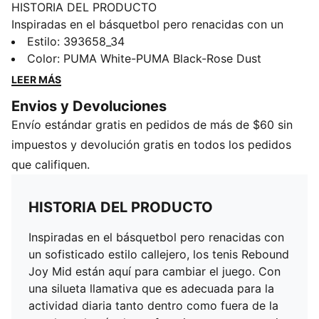
HISTORIA DEL PRODUCTO
Inspiradas en el básquetbol pero renacidas con un
sofisticado estilo callejero, los tenis Rebound Joy Mid
Estilo
:
393658_34
están aquí para cambiar el juego. Con una silueta
Color
:
PUMA White-PUMA Black-Rose Dust
llamativa que es adecuada para la actividad diaria
LEER MÁS
tanto dentro como fuera de la cancha, además de
Envios y Devoluciones
perforaciones para un mejor flujo de aire, un contraste
Envío estándar gratis en pedidos de más de $60 sin
de colores genial y una mediasuela cómoda y de
apoyo, estos geniales tenis hacen que el estilo
impuestos y devolución gratis en todos los pedidos
deportivo retro luzca genial.
que califiquen.
CARACTERÍSTICAS Y BENEFICIOS
La plantilla SoftFoam+ ofrece amortiguación superior
HISTORIA DEL PRODUCTO
y comodidad óptima a cada paso de tu día.
DETALLES
Inspiradas en el básquetbol pero renacidas con
Botas de caña media
un sofisticado estilo callejero, los tenis Rebound
Con cordones
Joy Mid están aquí para cambiar el juego. Con
Mediasuela de goma
una silueta llamativa que es adecuada para la
Suela exterior de goma
actividad diaria tanto dentro como fuera de la
Calce regular