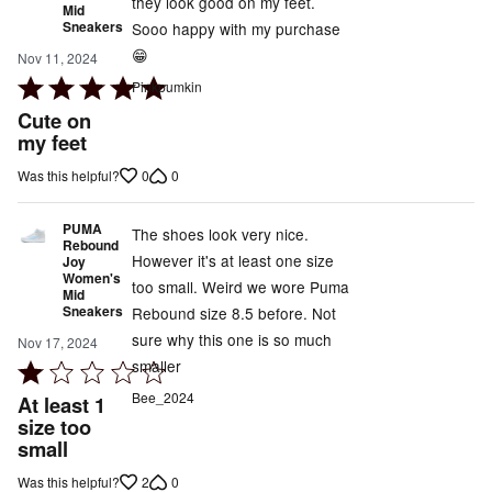
they look good on my feet.
Mid
Sneakers
Sooo happy with my purchase
😁
Nov 11, 2024
Rated
Pinkpumkin
5
Cute on
out
my feet
of
0
0
Was this helpful?
5
PUMA
The shoes look very nice.
Rebound
However it's at least one size
Joy
Women's
too small. Weird we wore Puma
Mid
Sneakers
Rebound size 8.5 before. Not
sure why this one is so much
Nov 17, 2024
smaller
Rated
1
Bee_2024
At least 1
out
size too
small
of
5
2
0
Was this helpful?