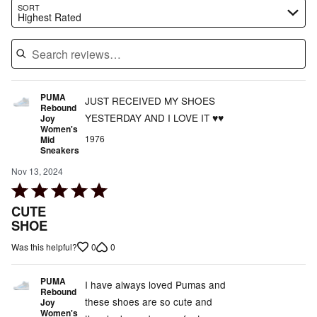
Search reviews…
SORT
Highest Rated
PUMA
JUST RECEIVED MY SHOES
Rebound
YESTERDAY AND I LOVE IT ♥️♥️
Joy
Women's
1976
Mid
Sneakers
Nov 13, 2024
Rated
5
CUTE
out
SHOE
of
0
0
Was this helpful?
5
PUMA
I have always loved Pumas and
Rebound
these shoes are so cute and
Joy
Women's