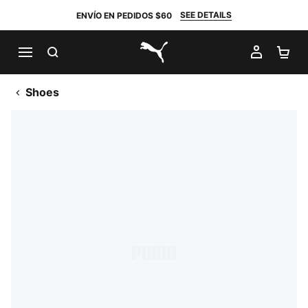
SEE DETAILS
ENVÍO EN PEDIDOS $60
BUSCAR
MI CUE
CA
PUMA.com
Shoes