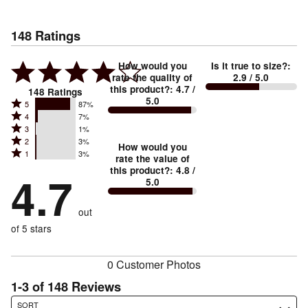
148
Ratings
How would you
Is it true to size?
:
rate the quality of
2.9
/ 5.0
this product?
:
4.7
/
148
Ratings
5.0
Rated
5
87%
Rated
4
7%
5
Rated
3
1%
4
stars
Rated
2
3%
3
stars
How would you
by
Rated
1
3%
2
stars
rate the value of
by
87%
1
this product?
:
4.8
/
stars
by
4.7
7%
of
5.0
stars
by
1%
of
reviewers
by
3%
of
reviewers
out
3%
of
reviewers
of
of 5 stars
reviewers
reviewers
0 Customer Photos
1-3 of 148 Reviews
Search reviews…
SORT