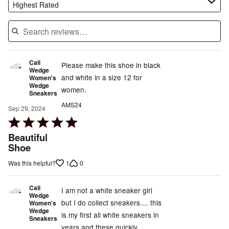
Highest Rated
Cali
Please make this shoe in black
Wedge
and white in a size 12 for
Women's
Wedge
women.
Sneakers
AMS24
Sep 29, 2024
Rated
5
Beautiful
out
Shoe
of
1
0
Was this helpful?
5
Cali
I am not a white sneaker girl
Wedge
but I do collect sneakers.... this
Women's
Wedge
is my first all white sneakers in
Sneakers
years and these quickly