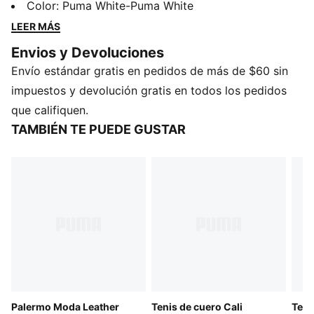
presenta actitud callejera gracias a su llamativa suela
Color
:
Puma White-Puma White
gruesa con detalles progresivos para que vayas a la
LEER MÁS
última.
Envios y Devoluciones
DETALLES
Envío estándar gratis en pedidos de más de $60 sin
Perfil de bota corta
Empeine de material sintético
impuestos y devolución gratis en todos los pedidos
Mediasuela de goma
que califiquen.
Suela de goma
TAMBIÉN TE PUEDE GUSTAR
Logotipo de nombre PUMA en la lengüeta
PUMA No. 2 Logo en el lateral
Franja característica PUMA en el lateral
Palermo Moda Leather
Tenis de cuero Cali
Teni