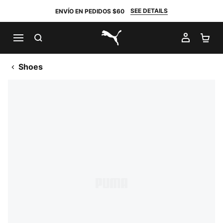
SEE DETAILS
ENVÍO EN PEDIDOS $60
BUSCAR
MI CUE
CA
PUMA.com
Shoes