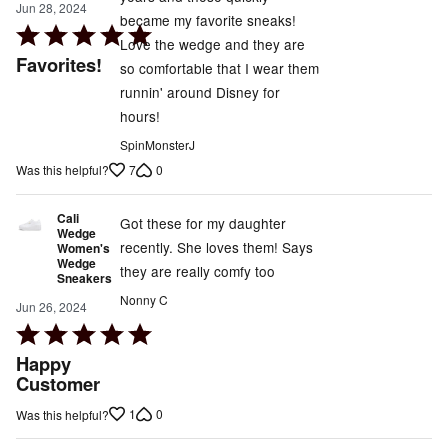
Jun 28, 2024
became my favorite sneaks!
Rated
Love the wedge and they are
5
Favorites!
so comfortable that I wear them
out
runnin' around Disney for
of
hours!
5
SpinMonsterJ
7
0
Was this helpful?
Cali
Got these for my daughter
Wedge
recently. She loves them! Says
Women's
Wedge
they are really comfy too
Sneakers
Nonny C
Jun 26, 2024
Rated
5
Happy
out
Customer
of
1
0
Was this helpful?
5