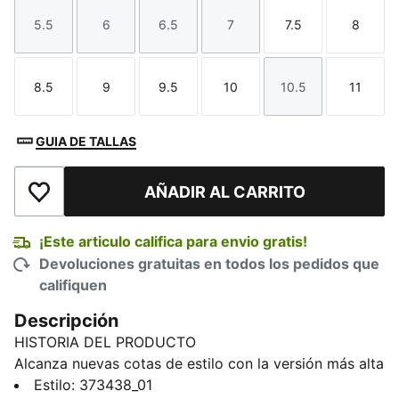
5.5
6
6.5
7
7.5
8
Talla
Talla
Talla
Talla
Talla
Talla
8.5
9
9.5
10
10.5
11
Talla
Talla
Talla
Talla
Talla
Talla
GUIA DE TALLAS
AÑADIR AL CARRITO
Añadir a la lista de deseos
¡Este articulo califica para envio gratis!
Devoluciones gratuitas en todos los pedidos que
califiquen
Descripción
HISTORIA DEL PRODUCTO
Alcanza nuevas cotas de estilo con la versión más alta
y genial de las California clásicas. Este modelo
Estilo
:
373438_01