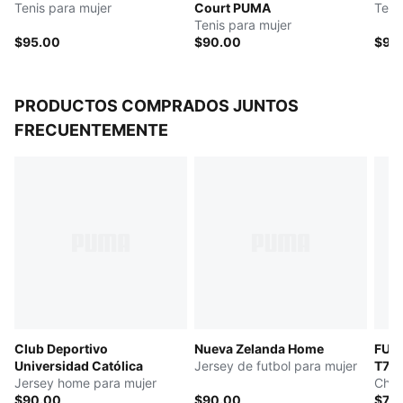
Tenis para mujer
Court PUMA
Teni
Tenis para mujer
$95.00
$90.00
$95
PRODUCTOS COMPRADOS JUNTOS
FRECUENTEMENTE
Club Deportivo
Nueva Zelanda Home
FUT
Universidad Católica
Jersey de futbol para mujer
T7
Jersey home para mujer
Cham
$90.00
$90.00
$75